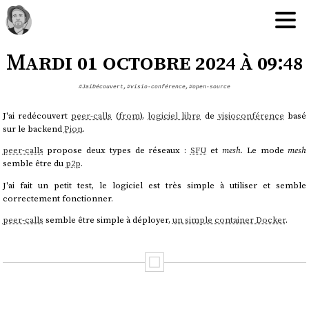
Mardi 01 octobre 2024 à 09:48
#JaiDécouvert
,
#visio-conférence
,
#open-source
J'ai redécouvert
peer-calls
(
from
),
logiciel libre
de
visioconférence
basé
sur le backend
Pion
.
peer-calls
propose deux types de réseaux :
SFU
et
mesh
. Le mode
mesh
semble être du
p2p
.
J'ai fait un petit test, le logiciel est très simple à utiliser et semble
correctement fonctionner.
peer-calls
semble être simple à déployer,
un simple container Docker
.