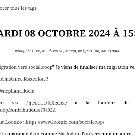
orer tous les tags
rdi 08 octobre 2024 à 15
#coopérative
,
#Fediverse
,
#coop
,
#migration
,
#mastodon
igration vers social.coop
". Je viens de finaliser ma migration v
 d'instance Mastodon ?
/@stephane_klein
ement via
Open Collective
à la hauteur de
coop/contributions/797022
.
ur
Loomio
:
https://www.loomio.com/socialcoop/
ter la migration d'un compte
Mastodon
d'un serveur à un autre.