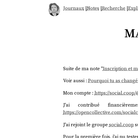
Journaux
|
Notes
|
Recherche
|
Expl
Ma
Suite de ma note "
Inscription et m
Voir aussi :
Pourquoi tu as changé
Mon compte :
https://social.coop
J'ai contribué financièr
https://opencollective.com/social
J'ai rejoint le groupe
social.coop
s
Pour la première fois, j'ai pu tes