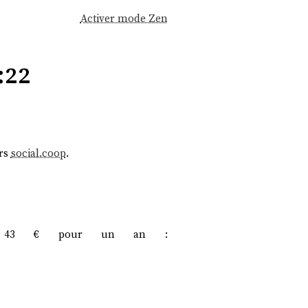
Activer mode Zen
:22
ers
social.coop
.
 43 € pour un an :