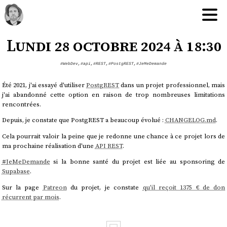
Lundi 28 octobre 2024 à 18:30
#WebDev
,
#api
,
#REST
,
#PostgREST
,
#JeMeDemande
Été 2021, j'ai essayé d'utiliser
PostgREST
dans un projet professionnel, mais
j'ai abandonné cette option en raison de trop nombreuses limitations
rencontrées.
Depuis, je constate que PostgREST a beaucoup évolué :
CHANGELOG.md
.
Cela pourrait valoir la peine que je redonne une chance à ce projet lors de
ma prochaine réalisation d'une
API REST
.
#
JeMeDemande
si la bonne santé du projet est liée au sponsoring de
Supabase
.
Sur la page
Patreon
du projet, je constate
qu'il reçoit 1375 € de don
récurrent par mois
.