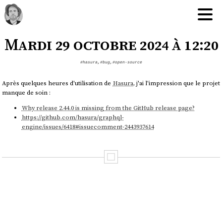
Mardi 29 octobre 2024 à 12:20
#hasura
,
#bug
,
#open-source
Après quelques heures d'utilisation de
Hasura
, j'ai l'impression que le projet
manque de soin :
Why release 2.44.0 is missing from the GitHub release page?
https://github.com/hasura/graphql-
engine/issues/6418#issuecomment-2443937614