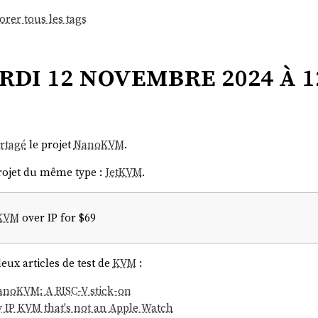
orer tous les tags
di 12 novembre 2024 à 1
artagé
le projet
NanoKVM
.
rojet du même type :
JetKVM
.
KVM
over IP for $69
eux articles de test de
KVM
:
anoKVM: A RISC-V stick-on
y IP KVM that's not an Apple Watch