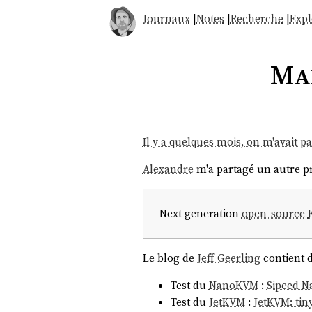
Journaux
|
Notes
|
Recherche
|
Expl
Mar
Il y a quelques mois, on m'avait p
Alexandre
m'a partagé un autre p
Next generation
open-source
Le blog de
Jeff Geerling
contient d
Test du
NanoKVM
:
Sipeed N
Test du
JetKVM
:
JetKVM: tin