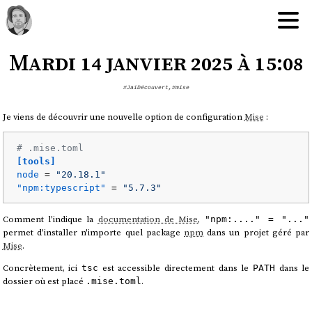
Mardi 14 janvier 2025 à 15:08
#JaiDécouvert
,
#mise
Je viens de découvrir une nouvelle option de configuration
Mise
:
# .mise.toml
[tools]
node
 = 
"20.18.1"
"npm:typescript"
 = 
"5.7.3"
Comment l'indique la
documentation de Mise
,
"npm:...." = "..."
permet d'installer n'importe quel package
npm
dans un projet géré par
Mise
.
Concrètement, ici
est accessible directement dans le
dans le
tsc
PATH
dossier où est placé
.
.mise.toml