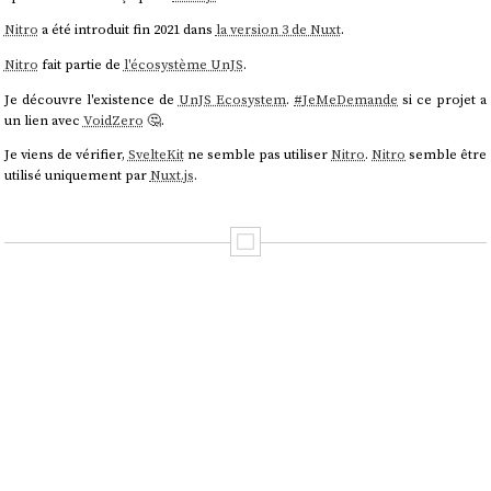
Nitro
a été introduit fin 2021 dans
la version 3 de Nuxt
.
Nitro
fait partie de
l'écosystème UnJS
.
Je découvre l'existence de
UnJS Ecosystem
.
#
JeMeDemande
si ce projet a
un lien avec
VoidZero
🤔.
Je viens de vérifier,
SvelteKit
ne semble pas utiliser
Nitro
.
Nitro
semble être
utilisé uniquement par
Nuxt.js
.