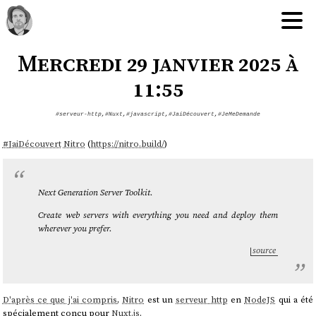
Mercredi 29 janvier 2025 à
11:55
#serveur-http
,
#Nuxt
,
#javascript
,
#JaiDécouvert
,
#JeMeDemande
#
JaiDécouvert
Nitro
(
https://nitro.build/
)
Next Generation Server Toolkit.
Create web servers with everything you need and deploy them
wherever you prefer.
source
D'après ce que j'ai compris
,
Nitro
est un
serveur http
en
NodeJS
qui a été
spécialement conçu pour
Nuxt.js
.