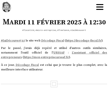
Mardi 11 février 2025 à 12:30
#fiscalité
,
#micro-entreprise
,
#freelance
,
#JaiDécouvert
#
JaiDécouvert
ici
le site web
Décodage Fiscal
(
https://decodage-fiscal.fr/
).
Par le passé, j'avais déjà repéré et utilisé d'autres outils similaires,
notamment l'outil officiel de l'
URSSAF
:
L'assistant officiel des
entrepreneurs
(
https://mon-entreprise.urssaf.fr/
).
À ce jour,
Décodage Fiscal
est celui que je trouve le plus complet, avec la
meilleure interface utilisateur.