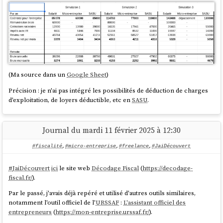
(Ma source dans un
Google Sheet
)
Précision : je n'ai pas intégré les possibilités de déduction de charges
d'exploitation, de loyers déductible, etc en
SASU
.
Journal du mardi 11 février 2025 à 12:30
#fiscalité
,
#micro-entreprise
,
#freelance
,
#JaiDécouvert
#
JaiDécouvert
ici
le site web
Décodage Fiscal
(
https://decodage-
fiscal.fr/
).
Par le passé, j'avais déjà repéré et utilisé d'autres outils similaires,
notamment l'outil officiel de l'
URSSAF
:
L'assistant officiel des
entrepreneurs
(
https://mon-entreprise.urssaf.fr/
).