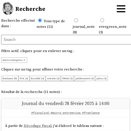
Recherche
Recherche effectué
Tous type de
dans :
notes (11)
journal_note
evergreen_note
(8)
(3)
Filtre actif, cliquez pour en enlever un tag :
micro-entreprise
Cliquez sur un tag pour affiner votre recherche :
freelance (6)
TVA (3)
fiscalité (3)
retraite (2)
FNAE (1)
JaiDécouvert (1)
JaiLu (1)
JeMeDemande (1)
OnMaPartagé (1)
freelancing (1)
fédération (1)
Résultat de la recherche (11 notes) :
Journal du vendredi 28 février 2025 à 14:00
#fiscalité
,
#micro-entreprise
,
#freelance
À partir de
Décodage Fiscal
, j'ai élaboré le tableau suivant :