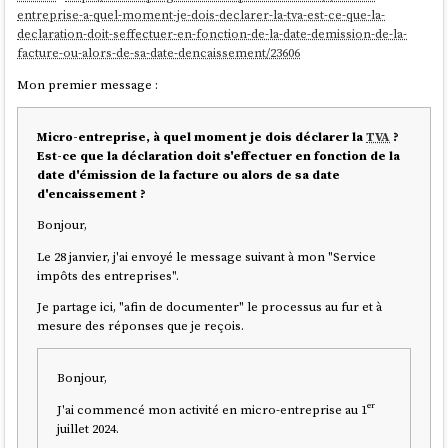
entreprise-a-quel-moment-je-dois-declarer-la-tva-est-ce-que-la-
D'après mes recherches,
je comprends qu'il y a en réalité 4 options
:
declaration-doit-seffectuer-en-fonction-de-la-date-demission-de-la-
facture-ou-alors-de-sa-date-dencaissement/23606
Régime en base de TVA
Régime réel simplifié d'imposition à la TVA
Mon premier message :
Régime mini-réel d'imposition à la TVA
Régime réel normal d'imposition à la TVA
Micro-entreprise, à quel moment je dois déclarer la
TVA
?
(Lien vers une version
Google Spreadshet du tableau
)
Est-ce que la déclaration doit s'effectuer en fonction de la
date d'émission de la facture ou alors de sa date
d'encaissement ?
Régime réel
Régime en
Régim
Critères
simplifié de
Bonjour,
base de TVA
TVA
TVA
Le 28 janvier, j'ai envoyé le message suivant à mon "Service
impôts des entreprises".
Facturation de
❌ Non
✅ Oui
✅ Oui
la TVA
Je partage ici, "afin de documenter" le processus au fur et à
mesure des réponses que je reçois.
✅ Annuelle
✅
Déclarations
❌ Aucune
(CA12) +
Mensue
Bonjour,
de TVA
acomptes
(CA3)
J'ai commencé mon activité en micro-entreprise au 1ᵉʳ
juillet 2024.
✅ 2