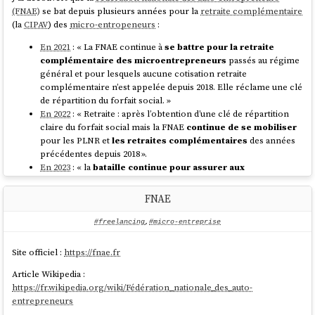
cette demande :
(FNAE)
se bat depuis plusieurs années pour la
retraite complémentaire
Pas de lien vers une documentation expliquant
(la
CIPAV
) des
micro-entropeneurs
:
cette lettre d’option à la TVA.
Pas de modèle de lettre proposé.
En 2021
: « La FNAE continue à
se battre pour la retraite
Il est regrettable que cette démarche passe par une
complémentaire des microentrepreneurs
passés au régime
lettre plutôt qu’un formulaire dédié. Je pense qu'un
général et pour lesquels aucune cotisation retraite
formulaire éviterait des erreurs, réduirait la charge
complémentaire n’est appelée depuis 2018. Elle réclame une clé
administrative et faciliterait l’automatisation.
de répartition du forfait social. »
En 2022
: « Retraite : après l’obtention d’une clé de répartition
Je me demande comment je pourrais faire remonter ces
claire du forfait social mais la FNAE
continue de se mobiliser
retours à l’administration. Ces améliorations sont peut-être déjà
pour les PLNR et
les retraites complémentaires
des années
prévues dans leur feuille de route, ou bien l’administration
précédentes depuis 2018 ».
manque tout simplement de moyens pour les mettre en place
En 2023
: « la
bataille continue pour assurer aux
🤔.
microentrepreneurs leur droit à la retraite
complémentaire
, de façon rétroactive depuis 2018 pour tous,
FNAE
Prochaine étape : essayer de trouver un modèle de lettre
et pour les PLNR (Professions libérales non réglementées)
d'option à la TVA.
dont la cotisation à la retraite complémentaire n’est pas
#freelancing
,
#micro-entreprise
comptée dans le forfait social. »
Site officiel :
https://fnae.fr
Sur le site de la
FNAE
, j'ai trouvé l'article
Retraite complémentaire
d’auto-entrepreneur : enfin des droits en profession libérale !
qui
Article Wikipedia :
donne beaucoup d'explications :
https://fr.wikipedia.org/wiki/Fédération_nationale_des_auto-
entrepreneurs