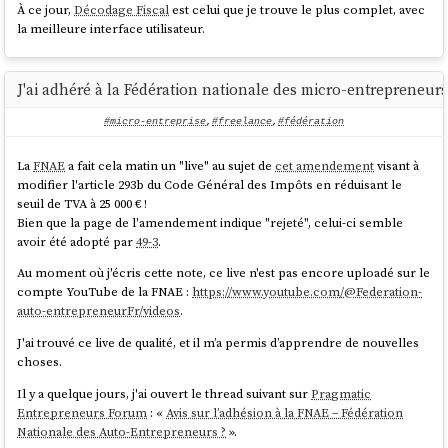
À ce jour,
Décodage Fiscal
est celui que je trouve le plus complet, avec
la meilleure interface utilisateur.
J'ai adhéré à la Fédération nationale des micro-entrepreneur
#micro-entreprise
,
#freelance
,
#fédération
La
FNAE
a fait cela matin un "live" au sujet de
cet amendement
visant à
modifier l'article 293b du Code Général des Impôts en réduisant le
seuil de TVA à 25 000 € !
Bien que la page de l'amendement indique "rejeté", celui-ci semble
avoir été adopté par
49-3
.
Au moment où j'écris cette note, ce live n'est pas encore uploadé sur le
compte YouTube de la FNAE :
https://www.youtube.com/@Federation-
auto-entrepreneurFr/videos
.
J'ai trouvé ce live de qualité, et il m’a permis d’apprendre de nouvelles
choses.
Il y a quelque jours, j'ai ouvert le thread suivant sur
Pragmatic
Entrepreneurs Forum
: «
Avis sur l’adhésion à la FNAE – Fédération
Nationale des Auto-Entrepreneurs ?
».