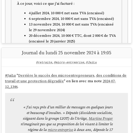
À ce jour, voici ce que j'ai facturé :
Paiement de la
acomptes +
✅ Régu
❌ Non
TVA
régularisation
déclar
4 juillet 2024, 10 000 € net sans TVA (encaissé)
annuelle
6 septembre 2024, 10 000 € net sans TVA (encaissé)
13 novembre 2024, 10 000 € net sans TVA (encaissé
le 29 novembre 2024)
Récupération
❌ Non
✅ Oui
✅ Oui
20 décembre 2024, 10 000 € TTC, dont 2 000 € de TVA
de la TVA
(encaissé le 20 janvier 2025)
Obligations
📌 Ultra
📌 Com
J'ai lu que la TVA est applicable si je dépasse 34 400 € en
Journal du lundi 25 novembre 2024 à 19:05
📌 Allégée
prestations de services.
comptables
simplifiée
compl
#retraite
,
#micro-entreprise
,
#JaiLu
Dans le doute, j'ai commencé à appliquer la TVA à partir
Charge
de ma 4ᵉ facture.
✅ Très faible
⚠️ Moyenne
❌ Plus
#
JaiLu
"
Derrière le succès des microentrepreneurs, des conditions de
administrative
Questions :
travail et une protection dégradée
" en lien avec ma note
2024-07-
12_1346
.
-91 900 €
< 840 000 €
a.Est-ce que je suis dans les "règles" en ayant
Seuil de
< 840
appliqué la TVA à ma 4ᵉ facture ?
(commerce) /
(commerce) /
chiffre
(comm
b. À quel moment je vais devoir déclarer les 2000 €
36 800 €
< 254 000 €
d’affaires
000 € 
de TVA de ma 4ᵉ facture ?
« J'ai reçu près d'un millier de messages en quelques jours
(services)
(services)
c. Pouvez-vous me confirmer que ma déclaration
et beaucoup d'insultes. » Députée (dissidente socialiste,
devrait se faire sur la page web indiquée dans le
siégeant dans le groupe LIOT) de l'Ariège,
Martine Froger
Micro-
screenshot en pièce jointe ?
n'imaginait pas que sa proposition de loi visant à limiter le
Public
Petites
Entrep
entreprises,
d. Est-ce que la déclaration doit s'effectuer en
régime de la
micro-entreprise
à deux ans, déposée le 17
concerné
entreprises
mensua