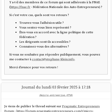
Y a-t-il des membres de ce forum qui sont adhérents à la FNAE
(
https://fnae.fr
- Fédération Nationale des Auto-Entrepreneurs) ?
Si c'est votre cas, quels sont vos retours ?
Trouvez-vous l’adhésion utile ?
Vous sentez-vous bien représenté ?
Êtes-vous en accord avec la ligne politique de cette
fédération ?
Les dirigeants sont-ils accessibles ?
Connaissez-vous des alternatives ?
Si vous ne souhaitez pas répondre publiquement, vous pouvez
me contacter à
contact@stephane-klein.info
.
Merci d’avance pour vos retours !
Je pense que c'est ce type de lettre que me demande l'agence des
impôts.
Journal du lundi 03 février 2025 à 17:18
Le formulaire me propose 3 options :
#micro-entreprise
,
#TVA
"Le régime réel simplifié d'imposition TVA"
"Le régime normal d'imposition TVA"
Je viens de publier le thread suivant sur
Pragmatic Entrepreneurs
"Le régime alternatif du mini-réel"
Forum
:
https://forum.pragmaticentrepreneurs.com/t/micro-