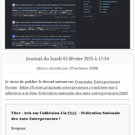
Journal du lundi 03 février 2025 à 17:54
#micro-entreprise
,
#freelance
,
#FNAE
J'ai parcouru les dix premières pages de résultats sans trouver le
Je viens de publier le thread suivant sur
Pragmatic Entrepreneurs
moindre modèle de lettre sur un site officiel de l'État. C'est désolant de
Forum
:
https://forum.pragmaticentrepreneurs.com/t/avis-sur-l-
devoir dépendre de sites privés qui exploitent les lacunes d'un service
adhesion-a-la-fnae-federation-nationale-des-auto-entrepreneurs/23607
public pour en tirer profit.
Voici un modèle de lettre que j'ai trouvé
:
Titre : Avis sur l’adhésion à la
FNAE
– Fédération Nationale
des Auto-Entrepreneurs ?
Bonjour,