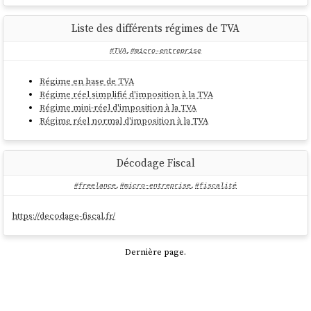
Le 1er juillet 2024 sera à marquer d’une croix (blanche ?) pour
les auto entrepreneurs libéraux, puisqu’ils cotiseront enfin
Liste des différents régimes de TVA
pour leur retraite complémentaire d’autoentrepreneur.
#TVA
,
#micro-entreprise
J'ai regardé ma dernière fiche de paie en CDI et j'ai l'impression que
les taux de cotisations sociale de retraite complémentaire était :
12,4
Régime en base de TVA
.
%
Régime réel simplifié d'imposition à la TVA
Régime mini-réel d'imposition à la TVA
12 % me semble bien supérieur à 5 % de cotisations de retraite
Régime réel normal d'imposition à la TVA
complémentaire pour les micro-entrepreneurs.
Conclusion : il me semble extrêmement probable que c'est la
FNAE
Décodage Fiscal
qui est à l'origine de ce changement et non pas
Bruno Le Maire
ministre de l'Économie.
#freelance
,
#micro-entreprise
,
#fiscalité
https://decodage-fiscal.fr/
Dernière page.