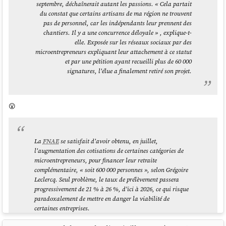
indépendants
fonction de la date d'émission de la facture ou
septembre, déchaînerait autant les passions. « Cela partait
alors sa date d'encaissement ?
du constat que certains artisans de ma région ne trouvent
pas de personnel, car les indépendants leur prennent des
Flexibilité de
⚠️ Moins
✅ Maximum
✅ Bon
chantiers. Il y a une concurrence déloyale » , explique-t-
trésorerie
flexible
elle. Exposée sur les réseaux sociaux par des
microentrepreneurs expliquant leur attachement à ce statut
et par une pétition ayant recueilli plus de 60 000
J'ai réalisé ce modèle de lettre Google Docs
:
signatures, l'élue a finalement retiré son projet.
😮
Cordialement, Stéphane Klein Tel: xx xx xx xx xx
La
FNAE
se satisfait d'avoir obtenu, en juillet,
l'augmentation des cotisations de certaines catégories de
microentrepreneurs, pour financer leur retraite
Mon second message :
complémentaire, « soit 600 000 personnes », selon Grégoire
Leclercq. Seul problème, le taux de prélèvement passera
progressivement de 21 % à 26 %, d'ici à 2026, ce qui risque
Le 3 février, j'ai reçu la réponse suivante :
paradoxalement de mettre en danger la viabilité de
certaines entreprises.
Bonjour,
Pour le président de la fédération des autoentrepreneurs, le