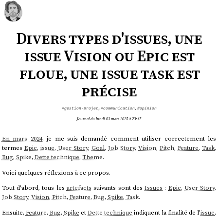
Divers types d'issues, une
issue Vision ou Epic est
floue, une issue task est
précise
#gestion-projet
,
#communication
,
#opinion
Journal du lundi 03 mars 2025 à 23:17
En mars 2024
, je me suis demandé comment utiliser correctement les
termes
Epic
,
issue
,
User Story
,
Goal
,
Job Story
,
Vision
,
Pitch
,
Feature
,
Task
,
Bug
,
Spike
,
Dette technique
,
Theme
.
Voici quelques réflexions à ce propos.
Tout d'abord, tous les
artefacts
suivants sont des
Issues
:
Epic
,
User Story
,
Job Story
,
Vision
,
Pitch
,
Feature
,
Bug
,
Spike
,
Task
.
Ensuite,
Feature
,
Bug
,
Spike
et
Dette technique
indiquent la finalité de l'
issue
,