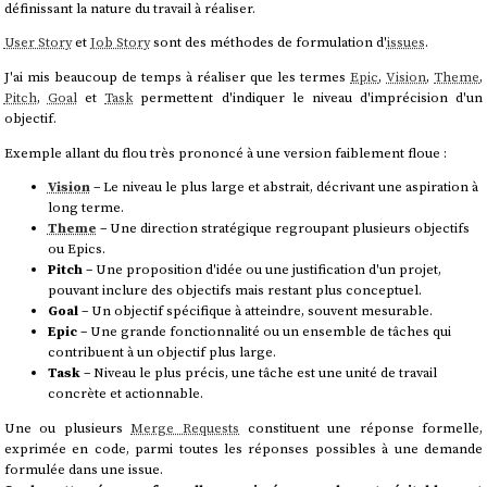
définissant la nature du travail à réaliser.
User Story
et
Job Story
sont des méthodes de formulation d'
issues
.
J'ai mis beaucoup de temps à réaliser que les termes
Epic
,
Vision
,
Theme
,
Pitch
,
Goal
et
Task
permettent d'indiquer le niveau d'imprécision d'un
objectif.
Exemple allant du flou très prononcé à une version faiblement floue :
Vision
– Le niveau le plus large et abstrait, décrivant une aspiration à
long terme.
Theme
– Une direction stratégique regroupant plusieurs objectifs
ou Epics.
Pitch
– Une proposition d'idée ou une justification d'un projet,
pouvant inclure des objectifs mais restant plus conceptuel.
Goal
– Un objectif spécifique à atteindre, souvent mesurable.
Epic
– Une grande fonctionnalité ou un ensemble de tâches qui
contribuent à un objectif plus large.
Task
– Niveau le plus précis, une tâche est une unité de travail
concrète et actionnable.
Une ou plusieurs
Merge Requests
constituent une réponse formelle,
exprimée en code, parmi toutes les réponses possibles à une demande
formulée dans une issue.