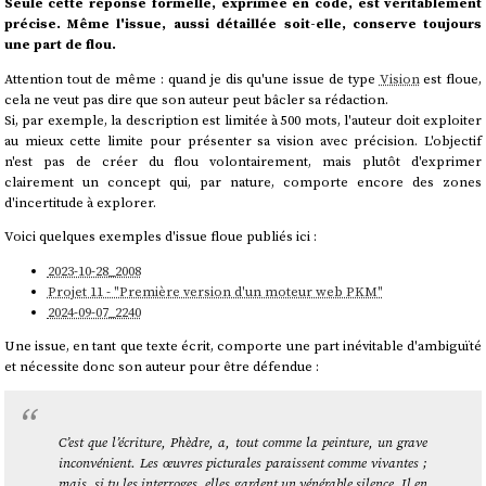
Seule cette réponse formelle, exprimée en code, est véritablement
précise. Même l'issue, aussi détaillée soit-elle, conserve toujours
une part de flou.
Attention tout de même : quand je dis qu'une issue de type
Vision
est floue,
cela ne veut pas dire que son auteur peut bâcler sa rédaction.
Si, par exemple, la description est limitée à 500 mots, l'auteur doit exploiter
au mieux cette limite pour présenter sa vision avec précision. L'objectif
n'est pas de créer du flou volontairement, mais plutôt d'exprimer
clairement un concept qui, par nature, comporte encore des zones
d'incertitude à explorer.
Voici quelques exemples d'issue floue publiés ici :
2023-10-28_2008
Projet 11 - "Première version d'un moteur web PKM"
2024-09-07_2240
Une issue, en tant que texte écrit, comporte une part inévitable d'ambiguïté
et nécessite donc son auteur pour être défendue :
C’est que l’écriture, Phèdre, a, tout comme la peinture, un grave
inconvénient. Les œuvres picturales paraissent comme vivantes ;
mais, si tu les interroges, elles gardent un vénérable silence. Il en