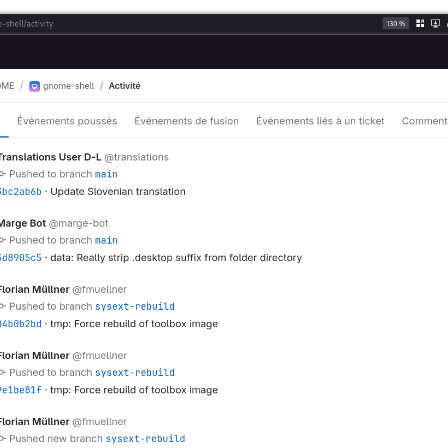
interroges, elles gardent un vénérable silence. Il en est de même des dis
e des personnes sensées ; mais, si tu veux leur demander de t’expliquer 
 chose. Une fois écrit, tout discours roule de tous côtés ; il tombe au
our lesquels il est sans intérêt ; il ne sait point à qui il faut parler,
isé ou injustement injurié, il a toujours besoin du secours de son père, 
re ni de se secourir.
Ph
la :
être disponible et accorder du temps à la personne qui va impl
 cette issue doit accepter l'imprécision de cette issue. En posa
uteur à rendre cette issue plus précise.
accepter de recevoir une implémentation qui ne correspond pas 
pter ou accorder plus de temps à cette issue afin d'effectuer plus