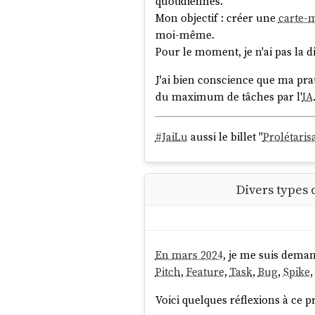
quotidiennes.
Mon objectif : créer une
carte-
moi-même.
Pour le moment, je n'ai pas la di
J'ai bien conscience que ma pra
du maximum de tâches par l'
IA
#
JaiLu
aussi le billet "
Prolétaris
Divers types d
En mars 2024
, je me suis dema
Pitch
,
Feature
,
Task
,
Bug
,
Spike
Voici quelques réflexions à ce p