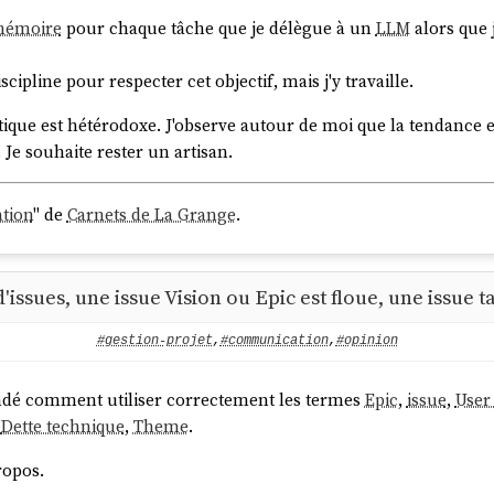
mémoire
pour chaque tâche que je délègue à un
LLM
alors que 
scipline pour respecter cet objectif, mais j'y travaille.
tique est hétérodoxe. J'observe autour de moi que la tendance e
. Je souhaite rester un artisan.
ation
" de
Carnets de La Grange
.
'issues, une issue Vision ou Epic est floue, une issue t
#gestion-projet
,
#communication
,
#opinion
ndé comment utiliser correctement les termes
Epic
,
issue
,
User
,
Dette technique
,
Theme
.
ropos.