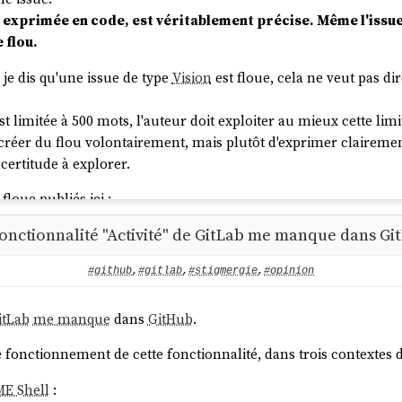
exprimée en code, est véritablement précise. Même l'issue, 
 flou.
je dis qu'une issue de type
Vision
est floue, cela ne veut pas di
st limitée à 500 mots, l'auteur doit exploiter au mieux cette lim
de créer du flou volontairement, mais plutôt d'exprimer claireme
ertitude à explorer.
floue publiés ici :
onctionnalité "Activité" de GitLab me manque dans G
sion d'un moteur web PKM"
#github
,
#gitlab
,
#stigmergie
,
#opinion
rit, comporte une part inévitable d'ambiguïté et nécessite donc 
itLab
me manque
dans
GitHub
.
 fonctionnement de cette fonctionnalité, dans trois contextes d
E Shell
:
dre, a, tout comme la peinture, un grave inconvénient. Les œuvres pic