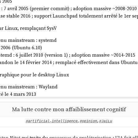
s 2005
: 7 avril 2005 (premier commit) ; adoption massive ~2008-2010
ase stable 2016 ; support Launchpad totalement arrêté le 1er s
our Linux, remplaçant SysV
evenu mainstream : systemd
 2006 (Ubuntu 6.10)
emd : 6 juillet 2010 (version 1) ; adoption massive ~2014-2015
ndon le 14 février 2014 ; remplacé effectivement dans Ubuntu 1
graphique pour le desktop Linux
evenu mainstream : Wayland
é le 4 mars 2013
land : 30 septembre 2008 ; adoption par GNOME, KDE ~2015-2
Ma lutte contre mon affaiblissement cognitif
vril 2017 (reconverti ensuite vers l'IoT/embarqué, toujours mai
 bureau pour Ubuntu
#artificial-intelligence
,
#opinion
,
#JaiLu
evenu mainstream : GNOME Shell
stan Nitot
qui traite du
processus de prolétarisation
:
L'IA fait e