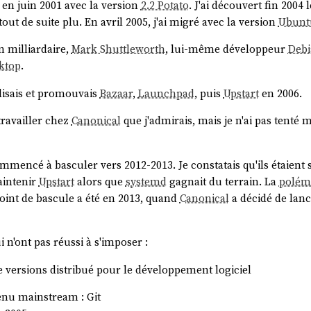
en juin 2001 avec la version
2.2 Potato
. J'ai découvert fin 2004 
tout de suite plu. En avril 2005, j'ai migré avec la version
Ubunt
n milliardaire,
Mark Shuttleworth
, lui-même développeur
Deb
ktop
.
tilisais et promouvais
Bazaar
,
Launchpad
, puis
Upstart
en 2006.
travailler chez
Canonical
que j'admirais, mais je n'ai pas tenté
mmencé à basculer vers 2012-2013. Je constatais qu'ils étaient 
aintenir
Upstart
alors que
systemd
gagnait du terrain. La
polémi
point de bascule a été en 2013, quand
Canonical
a décidé de lan
i n'ont pas réussi à s'imposer :
de versions distribué pour le développement logiciel
venu mainstream : Git