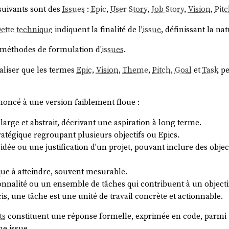
uivants sont des
Issues
:
Epic
,
User Story
,
Job Story
,
Vision
,
Pit
ette technique
indiquent la finalité de l'
issue
, définissant la nat
 méthodes de formulation d'
issues
.
aliser que les termes
Epic
,
Vision
,
Theme
,
Pitch
,
Goal
et
Task
pe
noncé à une version faiblement floue :
large et abstrait, décrivant une aspiration à long terme.
ratégique regroupant plusieurs objectifs ou Epics.
idée ou une justification d'un projet, pouvant inclure des objec
que à atteindre, souvent mesurable.
nnalité ou un ensemble de tâches qui contribuent à un objectif
is, une tâche est une unité de travail concrète et actionnable.
ts
constituent une réponse formelle, exprimée en code, parmi t
e issue.