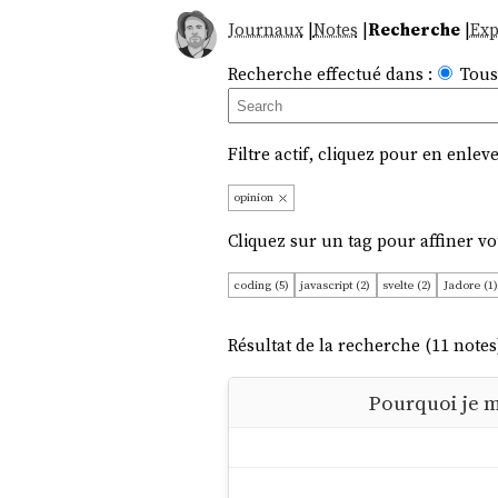
Journaux
|
Notes
|
Recherche
|
Exp
Recherche effectué dans :
Tous
Filtre actif, cliquez pour en enleve
opinion
Cliquez sur un tag pour affiner vo
coding (5)
javascript (2)
svelte (2)
Jadore (1)
communication (1)
free-software (1)
gestion-pr
routing (1)
stigmergie (1)
typescript (1)
écolo
Résultat de la recherche (11 notes)
Pourquoi je me