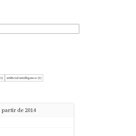
(1)
artificial-intelligence (1)
en-source (1)
postgraphile (1)
python (1)
 partir de 2014