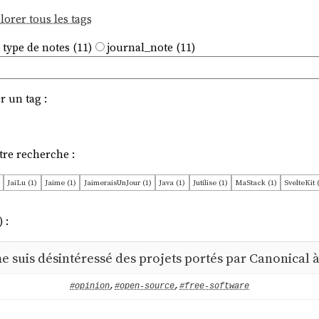
lorer tous les tags
 type de notes (11)
journal_note (11)
r un tag :
tre recherche :
JaiLu (1)
Jaime (1)
JaimeraisUnJour (1)
Java (1)
Jutilise (1)
MaStack (1)
SvelteKit 
ojet (1)
github (1)
gitlab (1)
graphql (1)
greenwashing (1)
hasura (1)
hosting (1)
op
gie (1)
 :
 suis désintéressé des projets portés par Canonical à
#opinion
,
#open-source
,
#free-software