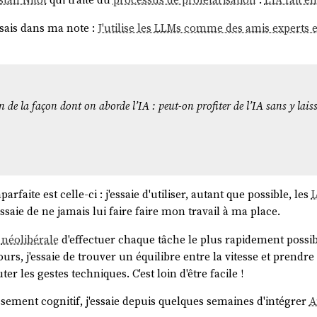
Ubuntu 10.10 Netbook Edition, puis 11.04 desktop)
ME Shell : 6 avril 2011 (GNOME 3.0)
disais dans ma note :
J'utilise les LLMs comme des amis experts 
ng universel pour Linux
venu mainstream : Flatpak
n de la façon dont on aborde l’IA : peut-on profiter de l’IA sans y laiss
16 (lancé avec Ubuntu Core/16.04)
tpak : mars 2015 (sous le nom xdg-app), renommé mai 2016 ; 
6 (coexiste avec Flatpak)
 réussi à s'imposer.
faite est celle-ci : j'essaie d'utiliser, autant que possible, les
I
libre, une critique revient souvent sur
Canonical
, celle de ga
saie de ne jamais lui faire faire mon travail à ma place.
r pour renforcer l'adoption de ses autres projets, et de freiner
Contributor Agreement
. C'est un constat que je partage. Je pen
n
néolibérale
d'effectuer chaque tâche le plus rapidement possib
ns d'
Ivan Illich
, expliquent en grande partie pourquoi ils écho
ours, j'essaie de trouver un équilibre entre la vitesse et prend
e une communauté qui porte un projet.
er les gestes techniques. C'est loin d'être facile !
ce constat, j'en suis venu à penser qu'adopter un projet porté pa
ssement cognitif, j'essaie depuis quelques semaines d'intégrer
A
ne m'intéresse plus du tout à leurs projets.