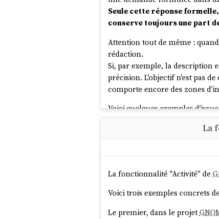
Seule cette réponse formelle, 
conserve toujours une part de
Attention tout de même : quand 
rédaction.
Si, par exemple, la description e
précision. L'objectif n'est pas 
comporte encore des zones d'inc
Voici quelques exemples d'issue 
La f
2023-10-28_2008
Projet 11 - "Première ver
2024-09-07_2240
Une issue, en tant que texte éc
La fonctionnalité "Activité" de
G
Voici trois exemples concrets de
Le premier, dans le projet
GNOM
C’est que l’écriture, Phè