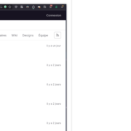
cours écrits. Tu croirais
ce qu’ils disent, ils te
ssi bien chez ceux qui le
 ni avec qui il est bon de
car il n’est pas par lui-
èdre - Dialogue de Platon
émenter son issue.
nt des questions, le
exactement à sa vision… et dans
ieurs itérations de correction de