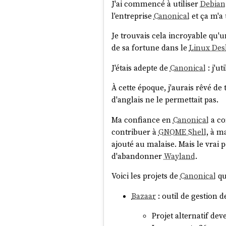
J'ai commencé à utiliser
Debian
l'entreprise
Canonical
et ça m'a 
Je trouvais cela incroyable qu'u
de sa fortune dans le
Linux Des
J'étais adepte de
Canonical
: j'u
À cette époque, j'aurais rêvé de 
d'anglais ne le permettait pas.
Ma confiance en
Canonical
a co
contribuer à
GNOME Shell
, à m
ajouté au malaise. Mais le vrai 
d'abandonner
Wayland
.
Voici les projets de
Canonical
qu
Bazaar
: outil de gestion 
Projet alternatif de