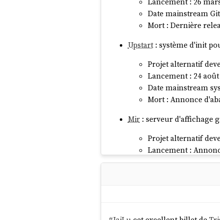
Lancement : 26 mar
Date mainstream Git 
Mort : Dernière rele
Upstart
: système d'init p
Projet alternatif d
Lancement : 24 août
Date mainstream syst
Mort : Annonce d'aba
Mir
: serveur d'affichage 
Projet alternatif d
Lancement : Annonc
Date mainstream Way
Mort (desktop) : 5 a
Unity
: environnement de
Projet alternatif d
#
JaiLu
cet excellent billet de
Tri