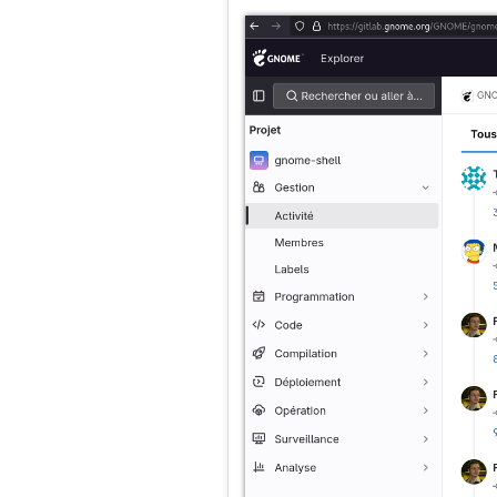
vivantes ; mais, si tu les 
certes qu’ils parlent comm
répondent toujours la même
comprennent que chez ceux p
se taire. S’il se voit mépr
même capable de se défend
Conséquence pratique de tout ce
L'auteur d'une issue doit 
La personne qui implémente
développeur doit aider l'a
L'auteur de l'issue doit 
ce cas, il doit soit l'acce
l'implémentation.