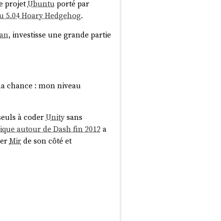
le projet
Ubuntu
porté par
u 5.04 Hoary Hedgehog
.
ian
, investisse une grande partie
 ma chance : mon niveau
seuls à coder
Unity
sans
que autour de Dash fin 2012
a
cer
Mir
de son côté et