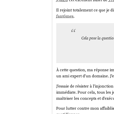
Lancement : ~2010 (
Date mainstream GNO
Il rejoint totalement ce que je 
Mort : 5 avril 2017
fantômes
.
Snap
: système de packagi
Projet alternatif de
Cela pose la questio
Lancement : 2014-20
Date mainstream Fla
Toujours actif en 202
Hors d'Ubuntu, seul
cloud-init
a
À cette question, ma réponse impar
Dans la communauté du logiciel 
un ami expert d'un domaine. J'es
d'utiliser un projet comme levie
restrictifs comme le
Canonical 
J'essaie de résister à l'injonctio
les projets
non conviviaux
au se
immédiate. Pour cela, tous les j
faire de
Red Hat
pour construir
maîtriser les concepts et d'exécut
C'est triste à dire, mais depuis 
Pour lutter contre mon affaibli
mauvais cheval. Depuis 2014, je 