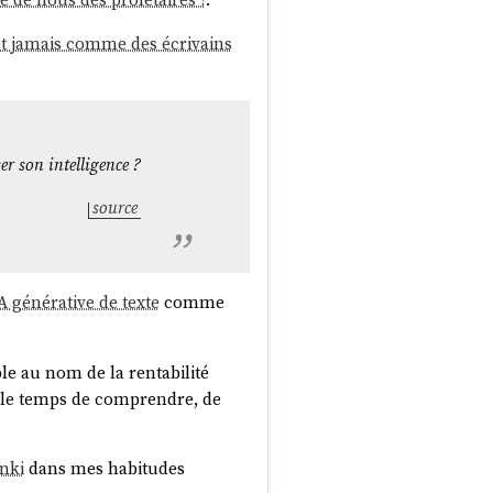
et jamais comme des écrivains
er son intelligence ?
adoption par Fedora ~2016-2018
source
A générative de texte
comme
rder la mainmise sur ses projets,
 les contributions avec des CLA
se que ces pratiques, qui rendent
le au nom de la rentabilité
uent.
Canonical
n'a pas le savoir-
re le temps de comprendre, de
r
Canonical
, c'est parier sur le
nki
dans mes habitudes