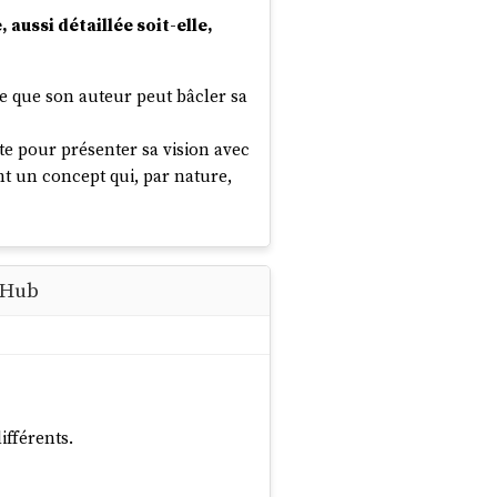
aussi détaillée soit-elle,
re que son auteur peut bâcler sa
ite pour présenter sa vision avec
nt un concept qui, par nature,
itHub
son auteur pour être défendue :
ifférents.
turales paraissent comme