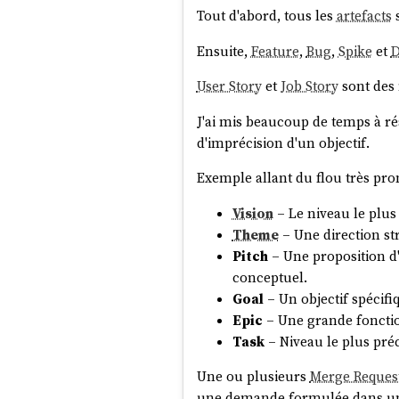
Tout d'abord, tous les
artefacts
s
Ensuite,
Feature
,
Bug
,
Spike
et
D
User Story
et
Job Story
sont des
J'ai mis beaucoup de temps à ré
d'imprécision d'un objectif.
Exemple allant du flou très pro
Vision
– Le niveau le plus 
Theme
– Une direction st
Pitch
– Une proposition d'
conceptuel.
Goal
– Un objectif spécifi
Epic
– Une grande fonctio
Task
– Niveau le plus préc
Une ou plusieurs
Merge Reques
une demande formulée dans un