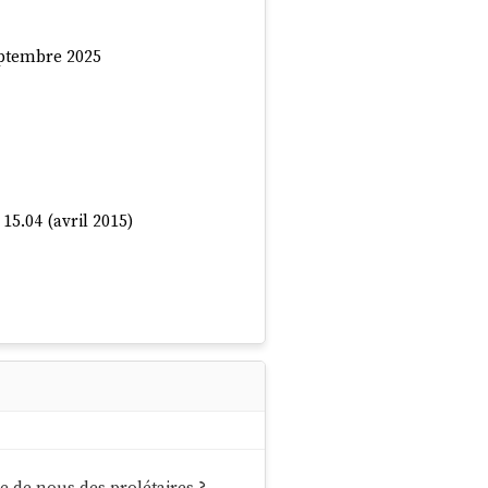
eptembre 2025
5.04 (avril 2015)
017
ntenu dans ce créneau)
lle de nous des prolétaires ?
.