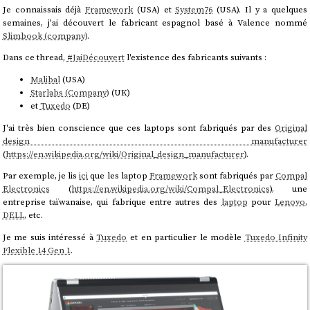
Je connaissais déjà
Framework
(USA) et
System76
(USA). Il y a quelques
semaines, j'ai découvert le fabricant espagnol basé à Valence nommé
Slimbook (company)
.
Dans ce thread,
#
JaiDécouvert
l'existence des fabricants suivants :
Malibal
(USA)
Starlabs (Company)
(UK)
et
Tuxedo
(DE)
J'ai très bien conscience que ces laptops sont fabriqués par des
Original
design manufacturer
(
https://en.wikipedia.org/wiki/Original_design_manufacturer
).
Par exemple, je lis
ici
que les laptop
Framework
sont fabriqués par
Compal
Electronics
(
https://en.wikipedia.org/wiki/Compal_Electronics
), une
entreprise taïwanaise, qui fabrique entre autres des
laptop
pour
Lenovo
,
DELL
, etc.
Je me suis intéressé à
Tuxedo
et en particulier le modèle
Tuxedo Infinity
Flexible 14 Gen 1
.