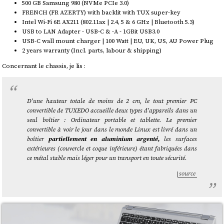
500 GB Samsung 980 (NVMe PCIe 3.0)
FRENCH (FR AZERTY) with backlit with TUX super-key
Intel Wi-Fi 6E AX211 (802.11ax | 2.4, 5 & 6 GHz | Bluetooth 5.3)
USB to LAN Adapter - USB-C & -A - 1GBit USB3.0
USB-C wall mount charger | 100 Watt | EU, UK, US, AU Power Plug
2 years warranty (Incl. parts, labour & shipping)
Concernant le chassis, je lis :
D'une hauteur totale de moins de 2 cm, le tout premier PC
convertible de TUXEDO accueille deux types d'appareils dans un
seul boîtier : Ordinateur portable et tablette. Le premier
convertible à voir le jour dans le monde Linux est livré dans un
boîtier
partiellement en aluminium argenté,
les surfaces
extérieures (couvercle et coque inférieure) étant fabriquées dans
ce métal stable mais léger pour un transport en toute sécurité.
source