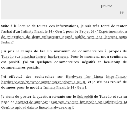
source
Suite à la lecture de toutes ces informations, je suis très tenté de tenter
l'achat d'un
Infinity Flexible 14 - Gen 1
pour le
Projet 26 - "Expérimentation
de migration de deux utilisateurs grand public vers des laptops sous
Fedora"
.
J'ai pris le temps de lire un maximum de commentaires à propos de
Tuxedo
sur
linuxhardware
,
hackernews
. Pour le moment, mon sentiment
est positif. J'ai vu quelques commentaires négatifs et beaucoup de
commentaires positifs.
J'ai effectué des recherches sur
Hardware for Linux
https://linux-
hardware.org/?view=computers&vendor=TUXEDO
et je n'ai pas trouvé de
données pour le modèle
Infinity Flexible 14 - Gen 1
.
Je viens de poster la question suivante sur le
Subreddit
de Tuxedo et sur sa
page de
contact de support
:
Can you execute hw-probe on InfinityFlex 14
Gen1 to upload data to linux-hardware.org ?
.