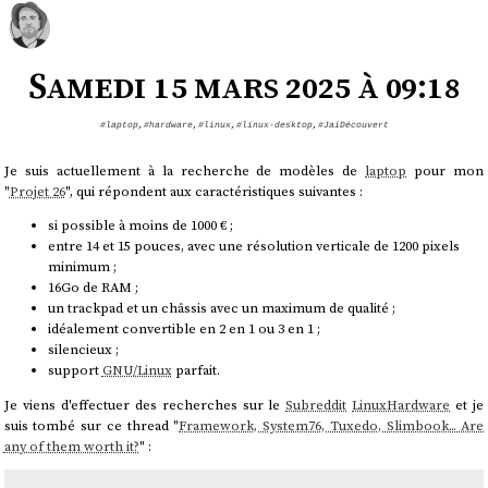
Samedi 15 mars 2025 à 09:18
#laptop
,
#hardware
,
#linux
,
#linux-desktop
,
#JaiDécouvert
Je suis actuellement à la recherche de modèles de
laptop
pour mon
"
Projet 26
", qui répondent aux caractéristiques suivantes :
si possible à moins de 1000 € ;
entre 14 et 15 pouces, avec une résolution verticale de 1200 pixels
minimum ;
16Go de RAM ;
un trackpad et un châssis avec un maximum de qualité ;
idéalement convertible en 2 en 1 ou 3 en 1 ;
silencieux ;
support
GNU/Linux
parfait.
Je viens d'effectuer des recherches sur le
Subreddit
LinuxHardware
et je
suis tombé sur ce thread "
Framework, System76, Tuxedo, Slimbook... Are
any of them worth it?
" :