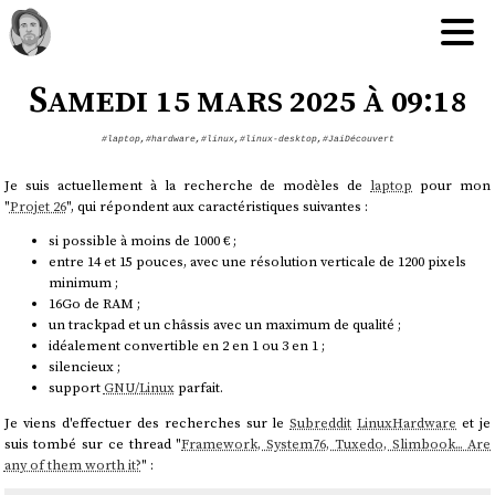
Samedi 15 mars 2025 à 09:18
#laptop
,
#hardware
,
#linux
,
#linux-desktop
,
#JaiDécouvert
Je suis actuellement à la recherche de modèles de
laptop
pour mon
"
Projet 26
", qui répondent aux caractéristiques suivantes :
si possible à moins de 1000 € ;
entre 14 et 15 pouces, avec une résolution verticale de 1200 pixels
minimum ;
16Go de RAM ;
un trackpad et un châssis avec un maximum de qualité ;
idéalement convertible en 2 en 1 ou 3 en 1 ;
silencieux ;
support
GNU/Linux
parfait.
Je viens d'effectuer des recherches sur le
Subreddit
LinuxHardware
et je
suis tombé sur ce thread "
Framework, System76, Tuxedo, Slimbook... Are
any of them worth it?
" :