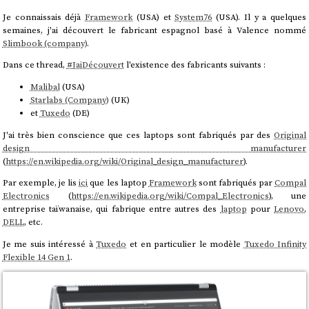
Je connaissais déjà
Framework
(USA) et
System76
(USA). Il y a quelques
semaines, j'ai découvert le fabricant espagnol basé à Valence nommé
Slimbook (company)
.
Dans ce thread,
#
JaiDécouvert
l'existence des fabricants suivants :
Malibal
(USA)
Starlabs (Company)
(UK)
et
Tuxedo
(DE)
J'ai très bien conscience que ces laptops sont fabriqués par des
Original
design manufacturer
(
https://en.wikipedia.org/wiki/Original_design_manufacturer
).
Par exemple, je lis
ici
que les laptop
Framework
sont fabriqués par
Compal
Electronics
(
https://en.wikipedia.org/wiki/Compal_Electronics
), une
entreprise taïwanaise, qui fabrique entre autres des
laptop
pour
Lenovo
,
DELL
, etc.
Je me suis intéressé à
Tuxedo
et en particulier le modèle
Tuxedo Infinity
Flexible 14 Gen 1
.