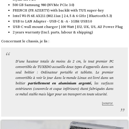
500 GB Samsung 980 (NVMe PCIe 3.0)
FRENCH (FR AZERTY) with backlit with TUX super-key
Intel Wi-Fi 6E AX211 (802.11ax | 2.4, 5 & 6 GHz | Bluetooth 5.3)
USB to LAN Adapter - USB-C & -A - 1GBit USB3.0
USB-C wall mount charger | 100 Watt | EU, UK, US, AU Power Plug
2 years warranty (Incl. parts, labour & shipping)
Concernant le chassis, je lis :
D'une hauteur totale de moins de 2 cm, le tout premier PC
convertible de TUXEDO accueille deux types d'appareils dans un
seul boîtier : Ordinateur portable et tablette. Le premier
convertible à voir le jour dans le monde Linux est livré dans un
boîtier
partiellement en aluminium argenté,
les surfaces
extérieures (couvercle et coque inférieure) étant fabriquées dans
ce métal stable mais léger pour un transport en toute sécurité.
source