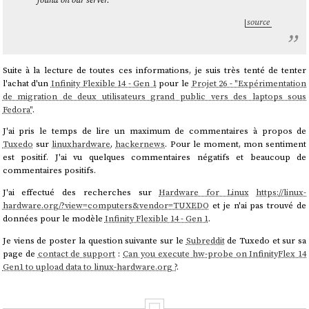
source
Suite à la lecture de toutes ces informations, je suis très tenté de tenter
l'achat d'un
Infinity Flexible 14 - Gen 1
pour le
Projet 26 - "Expérimentation
de migration de deux utilisateurs grand public vers des laptops sous
Fedora"
.
J'ai pris le temps de lire un maximum de commentaires à propos de
Tuxedo
sur
linuxhardware
,
hackernews
. Pour le moment, mon sentiment
est positif. J'ai vu quelques commentaires négatifs et beaucoup de
commentaires positifs.
J'ai effectué des recherches sur
Hardware for Linux
https://linux-
hardware.org/?view=computers&vendor=TUXEDO
et je n'ai pas trouvé de
données pour le modèle
Infinity Flexible 14 - Gen 1
.
Je viens de poster la question suivante sur le
Subreddit
de Tuxedo et sur sa
page de
contact de support
:
Can you execute hw-probe on InfinityFlex 14
Gen1 to upload data to linux-hardware.org ?
.