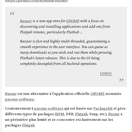
(
https://github.com/kolunmi/bazaar
).
Bazaar
is a new app store for
GNOME
with a focus on
discovering and installing applications and add-ons from
Flatpak remotes, particularly Flathub ...
Bazaar is fast and highly multi-threaded, guaranteeing a
smooth experience in the user interface. You can queue as
many downloads as you wish and run them while perusing
Flathub's latest releases. This is due to the UI being
completely decoupled from all backend operations.
source
Bazaar
est une alternative à l'application officielle
GNOME
nommée
gnome-software
.
Contrairement à
gnome-software
qui est basée sur
PackageKit
et gère
différents types de packages (
RPM
, DEB,
Flatpak
, Snap, etc.),
Bazaar
a
un périmètre plus limité et se concentre exclusivement sur les
packages
Flatpak
.