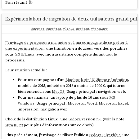
Bon résumé 👍️.
k10temp-pci-00c3

Adapter: PCI adapter

Tctl:         +62.9°C

Expérimentation de migration de deux utilisateurs grand publ
L’Union soutient toujours davantage la création de
nvme-pci-0200

logiciels open source, qui limitent la dépendance à l’égard
#projet
,
#desktop
,
#linux-desktop
,
#hardware
Adapter: PCI adapter

de fournisseurs uniques, favorisent la transparence et
Composite:    +33.9°C  (low  = -273.1°C, high 
renforcent la sécurité des données. Récemment,
le règlement
J'envisage de proposer à ma mère et à ma compagne de se prêter à
= +80.8°C)

pour une Europe interopérable
, entré en vigueur en avril
une expérimentation
: une transition en douceur vers des portables
                       (crit = +84.8°C)

2024 afin de favoriser une coopération fluide entre les États
sous
GNU/Linux
, avec mon assistance complète durant tout le
Sensor 1:     +33.9°C  (low  = -273.1°C, high 
membres, a fait du recours à l’open source et aux normes
processus.
= +65261.8°C)

ouvertes dans les services publics une priorité; les
Sensor 2:     +45.9°C  (low  = -273.1°C, high 
Leur situation actuelle :
administrations sont ainsi plus transparentes, sûres et à
= +65261.8°C)

l’abri de tout enfermement propriétaire.
Pour ma compagne : d'un
Macbook Air 13" 3ième génération
,
acpitz-acpi-0

modèle de 2015, acheté en 2018 à moins de 1000 €, qui tourne
page 2
Adapter: ACPI interface

bien entendu sous
MacOS
. Usage principal : navigation web.
temp1:        +63.0°C

Pour ma maman : un laptop de plus de 10 ans sous
MS
Windows
. Usage principal :
Microsoft Word
,
Microsoft Excel
,
Lien vers le texte du règlement : "
Règlement (UE) 2024/903 du
impression, navigation web.
Parlement européen et du Conseil du 13 mars 2024 établissant des
Voici comment j'ai configuré la température du haut (
) et du bas
45°C
Choix de la distribution Linux : une
Fedora
version n-1 (voir la note
mesures destinées à assurer un niveau élevé d’interopérabilité du
(
) du screenshot :
44°C
2024-01-29
pour plus d'informations sur ce choix).
secteur public dans l’ensemble de l’Union (règlement pour une
Europe interopérable)
".
En haut, j'ai sélectionné le paramètre
acpitz-acpi-0/temp1
Plus précisément, j'envisage d'utiliser l'édition
Fedora Silverblue
, une
qui contient la température du CPU