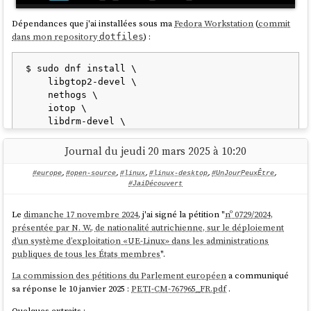
Dépendances que j'ai installées sous ma
Fedora Workstation
(
commit
dans mon repository
) :
dotfiles
$ sudo dnf install \

    libgtop2-devel \

    nethogs \

    iotop \

    libdrm-devel \

    https://github.com/Umio-
Yasuno/amdgpu_top/releases/download/v0.10.4/am
Journal du jeudi 20 mars 2025 à 10:20
#europe
,
#open-source
,
#linux
,
#linux-desktop
,
#UnJourPeuxÊtre
,
#JaiDécouvert
#
JaiDécouvert
https://github.com/Umio-Yasuno/amdgpu_top
Voici ce que retourne la commande
sur mon laptop :
Le
dimanche 17 novembre 2024
, j'ai signé la pétition "
nº 0729/2024,
sensors
présentée par N. W., de nationalité autrichienne, sur le déploiement
d’un système d’exploitation «UE-Linux» dans les administrations
$ sensors

publiques de tous les États membres
".
thinkpad-isa-0000

Adapter: ISA adapter

La commission des pétitions du Parlement européen
a communiqué
fan1:        65535 RPM

sa réponse le 10 janvier 2025 :
PETI-CM-767965_FR.pdf
.
CPU:          +63.0°C

Quelques extraits :