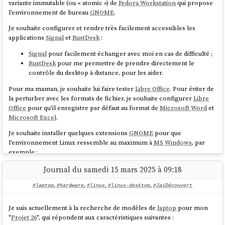
variante immutable (ou « atomic ») de
Fedora Workstation
qui propose
#
UnJourPeuxÊtre
je lirais ce règlement qui, après un parcours rapide
En bas, j'ai sélectionné le paramètre
amdgpu-pci-
l'environnement de bureau
GNOME
.
de son contenu, me semble très intéressant.
qui contient la température du GPU
3300/edge
Je souhaite configurer et rendre très facilement accessibles les
Voici mon fichier de configuration pour
astra-monitor
astra-
applications
Signal
et
RustDesk
:
.
monitor-settings.json
a Commission continue de soutenir une transformation
Il est possible de facilement l'importer dans la section "Utility" de
Signal
pour facilement échanger avec moi en cas de difficulté ;
numérique de l’Union fondée sur des solutions open source,
.
RustDesk
pour me permettre de prendre directement le
astra-monitor
en établissant des programmes tels que le
programme pour
contrôle du desktop à distance, pour les aider.
une Europe numérique
, le
CEF Telecom
, et l’ancien
programme d’
interopérabilité ISA²
. De plus, son programme
Pour ma maman, je souhaite lui faire tester
Libre Office
. Pour éviter de
de financement
Horizon Europe
subventionne de nombreux
la perturber avec les formats de fichier, je souhaite configurer
Libre
projets qui ont trait au développement et à l’utilisation de
Office
pour qu'il enregistre par défaut au format de
Microsoft Word
et
logiciels et de matériel open source. Enfin, son initiative sur
Microsoft Excel
.
l’internet de
nouvelle génération
a permis d’investir plus de
Je souhaite installer quelques extensions
GNOME
pour que
140 millions d’EUR dans plus d’un millier de projets
l'environnement Linux ressemble au maximum à
MS Windows
, par
participatifs open source.
exemple :
page 2
Dash to Dock
Journal du samedi 15 mars 2025 à 09:18
ArcMenu
#laptop
,
#hardware
,
#linux
,
#linux-desktop
,
#JaiDécouvert
Je souhaite leur proposer un
laptop
qui répond aux caractéristiques
Dans cet extrait,
#
JaiDécouvert
:
suivantes :
Je suis actuellement à la recherche de modèles de
laptop
pour mon
Le programme pour une Europe numérique
"
Projet 26
", qui répondent aux caractéristiques suivantes :
si possible à moins de 1000 € ;
CEF Telecom