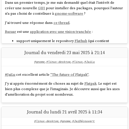
Dans un premier temps, je me suis demandé quel était l'intérêt de
créer une nouvelle
GUI
pour installer des packages, pourquoi l'auteur
n'a pas choisi de contribuer à
gnome-software
?
J'ai trouvé une réponse dans
ce thread
.
Bazaar
est une
application avec une vision tranchée
:
support uniquement le repository
Flathub
(qui contient
seulement des packages
Flatpak
) ;
mise en avant de solution pour faire des donations.
Journal du vendredi 23 mai 2025 à 21:14
Cette vision a permis à l'auteur de créer
Bazaar
en mai 2025, à partir de
#gnome
,
#linux-desktop
,
#linux
,
#JaiLu
zéro, avec une implémentation plus direct (pas de support
PackageKit
…).
#
JaiLu
cet excellent article
"The future of Flatpak"
.
Cela lui a permis aussi de se consacrer fortement sur l'expérience
utilisateur.
J'y ai appris énormément de choses au sujet de
Flatpak
. Le sujet est
bien plus complexe que je l'imaginais. Je découvre aussi que les axes
Après avoir testé l'application, je constate que contrairement à
d'amélioration du projet sont nombreux.
gnome-software
, toutes les tâches s'exécutent de manière
asynchrone. À la différence de
gnome-software
,
Bazaar
évite de
recharger constamment l'index des packages après chaque opération
Journal du lundi 21 avril 2025 à 11:34
, ce qui rend l'
expérience utilisateur
excellente 🙂.
#linux-desktop
,
#gnome
,
#JaiDécouvert