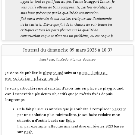
apporter tout ce qu'il faut au jeu. J'aime le support Linux. Je
vois qu'ils offrent de bons composants, parfois évolutifs. Je
#
JaiDécouvert
:
Open Source Observatory
.
suis juste préoccupé par la qualité de construction.
J'ai aussi entendu de mauvaises critiques sur l'autonomie
de la batterie. Est-ce que j'ai de la chance de voir toutes les
critiques et tous les posts pleurer sur la qualité de
Mentionnons notamment les récents efforts des
construction et que ce n'est pas un problème, ou est-ce que je
gouvernements nationaux afin de développer et de mettre en
devrais juste acheter un XPS, ou un Thinkpad ?
œuvre
des solutions open source se substituant aux suites
collaboratives de logiciels propriétaires
, situation
Journal du dimanche 09 mars 2025 à 10:37
source
largement conforme à la volonté du pétitionnaire.
#desktop
,
#asCode
,
#linux-desktop
page 2
Je me pose les mêmes questions 🙂.
Je viens de publier le
playground
suivant :
qemu-fedora-
.
workstation-playground
Je connaissais déjà
Framework
(USA) et
System76
(USA). Il y a quelques
#
JaiDécouvert
ici
le projet
openDesk
.
semaines, j'ai découvert le fabricant espagnol basé à Valence nommé
Je suis particulièrement satisfait d'avoir mis en place ce playground,
Slimbook (company)
.
car il concrétise plusieurs objectifs que je m'étais fixés depuis
longtemps :
Dans ce thread,
#
JaiDécouvert
l'existence des fabricants suivants :
Le portail «Europe interopérable», hébergeur de
Cela fait plusieurs années que je souhaite à remplacer
Vagrant
l’Observatoire, incite par ailleurs au partage et à la
Malibal
(USA)
par une solution plus minimaliste. Je souhaite réduire mon
réutilisation de solutions communes, notamment open
Starlabs (Company)
(UK)
utilisation d'outils basés sur
Ruby
.
source,
grâce au catalogage de logiciels
.
et
Tuxedo
(DE)
J'ai, par exemple, effectué une tentative en février 2023
basée
sur
virsh
.
page 2
J'ai très bien conscience que ces laptops sont fabriqués par des