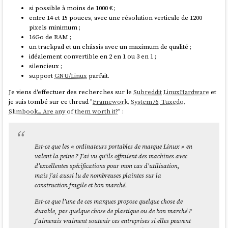
entre 14 et 15 pouces, avec une résolution verticale de 1200
J'ai suivi des liens et j'ai constaté qu'il est possible de
si possible à moins de 1000 € ;
pixels minimum ;
consulter les projets financés. Par exemple, 200 000 €
entre 14 et 15 pouces, avec une résolution verticale de 1200
16Go de RAM ;
sont allés à
DINUM
pour un travail sur
France Connect
:
pixels minimum ;
un trackpad et un châssis avec un maximum de qualité ;
Setting up, integration with “France Connect” and
16Go de RAM ;
idéalement convertible en 2 en 1 ou 3 en 1 ;
implementation of eID
un trackpad et un châssis avec un maximum de qualité ;
silencieux ;
ISA² - Interoperability solutions for public administrations,
idéalement convertible en 2 en 1 ou 3 en 1 ;
support
GNU/Linux
parfait ;
businesses and citizens
silencieux ;
Horizon Europe
support
GNU/Linux
parfait.
Pour le moment, j'ai identifié les modèles suivants :
En lisant cette
présentation en français
, je constate que
Je viens d'effectuer des recherches sur le
Subreddit
LinuxHardware
et
le soutien aux
free software
est
indirect et secondaire
.
Tuxedo
Infinity Flexible 14 - Gen 1
je suis tombé sur ce thread "
Framework, System76, Tuxedo,
NGI Innovations
- qui finance en partie des projets
NLNET
, qui
(
https://www.tuxedocomputers.com/en/TUXEDO-InfinityFlex-
Slimbook... Are any of them worth it?
" :
finance précisément des
free software
.
14-Gen1.tuxedo
) à 1067 € TTC
Lenovo
Yoga 7 2-in-1 Gen 9 (14" AMD)
à 993 € TTC
Est-ce que les « ordinateurs portables de marque Linux » en
La Commission surveille également l’adoption de l’open
valent la peine ? J'ai vu qu'ils offraient des machines avec
source par les services publics de l’Union. Pendant près de
d'excellentes spécifications pour mon cas d'utilisation,
deux décennies, son Observatoire open source a passé au
mais j'ai aussi lu de nombreuses plaintes sur la
crible des articles, des rapports ainsi que des études de cas
construction fragile et bon marché.
témoignant de l’adoption croissante de l’open source à
travers l’Union.
Est-ce que l'une de ces marques propose quelque chose de
durable, pas quelque chose de plastique ou de bon marché ?
page 2
J'aimerais vraiment soutenir ces entreprises si elles peuvent