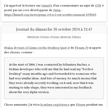
transparence, de sécurité et d’indépendance technologique
dans le domaine numérique.
J'ai apprécié la lecture sur
LinuxFr
d'un commentaire au sujet de
GTK
4
D'une hauteur totale de moins de 2 cm, le tout premier PC
posté par un core développeur de
Gimp
:
convertible de TUXEDO accueille deux types d'appareils
page 3
Je prépare un fichier
cloud-init
qui permet de configurer le mot de
https://linuxfr.org/news/gimp-3-0-rc1-est-sorti#comment-1975019
.
dans un seul boîtier : Ordinateur portable et tablette. Le
passe et ma clé SSH :
premier convertible à voir le jour dans le monde Linux est
livré dans un boîtier
partiellement en aluminium
Journal du dimanche 20 octobre 2024 à 21:47
argenté,
les surfaces extérieures (couvercle et coque
$ 
cat
 <<
'EOF'
inférieure) étant fabriquées dans ce métal stable mais léger
#cloud-config
#desktop
,
#linux
,
#linux-desktop
,
#JaiLu
pour un transport en toute sécurité.
users
:

  - name: fedora

source
    plain_text_passwd: password

#
JaiLu
20 years of Linux on the Desktop (part 1)
de
Ploum
, j'y ai appris
    lock_passwd: 
false
des choses, comme :
    shell: /bin/bash

sudo
: ALL=(ALL) NOPASSWD:ALL

At the start of 2004, I was contacted by Sébastien Bacher, a
    ssh_authorized_keys:

Debian developer who told me that he had read my "Perfect
      - ssh-rsa 
Desktop" essay months ago and forwarded it to someone who
AAAAB3NzaC1yc2EAAAADAQABAAACAQDEzyNFlEuHIlewK0
had very similar ideas. And lots of money. So much money that
B8B0uAc9Q3JKjzi7myUMhvtB3JmA2BqHfVHyGimuAajSka
they were already secretly working on it and, now that it was
emjvIlWZ3IFddf0UibjOfmQH57/faxcNEino+6uPRjs0pF
starting to take shape, they were interested in my feedback
H8sNKWAaPX1qYqOFhB3m+om0hZDeQCyZ1x1R6m+B0VJHWQ
about the very alpha version.
3pxFaxQvL/K+454AmIWB0b87MMHHX0UzUja5D6sHYscHo5
7rzJI1fc66+AFz4fcRd/z+sUsDlLSIOWfVNuzXuGpKYuG+
VW9moiMTUo8gTE9Nam6V2uFwv2w3NaOs/2KL+PpbY662v+
Chose amusante, j'ai vécu
la même expérience
que
Ploum
pendant ma
iIB2Yyl4EP1JgczShOoZkLatnw823nD1muC8tYODxVq7Xf