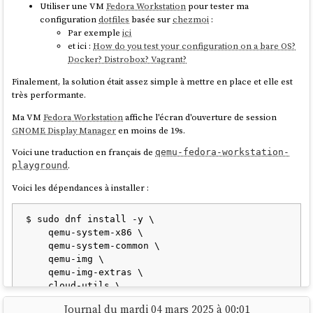
Utiliser une VM
Fedora Workstation
pour tester ma
Original design manufacturer
configuration
dotfiles
basée sur
chezmoi
:
(
https://en.wikipedia.org/wiki/Original_design_manufacturer
).
Par exemple
ici
Le lien est
ici
. J'ai l'impression que la page contient une liste de
Par exemple, je lis
ici
que les laptop
Framework
sont fabriqués par
et ici :
How do you test your configuration on a bare OS?
documents d'actualités.
Compal Electronics
Docker? Distrobox? Vagrant?
(
https://en.wikipedia.org/wiki/Compal_Electronics
), une entreprise
Finalement, la solution était assez simple à mettre en place et elle est
taïwanaise, qui fabrique entre autres des
laptop
pour
Lenovo
,
DELL
,
très performante.
etc.
Afin de simplifier ce partage, la Commission a mis sur pied
Ma VM
Fedora Workstation
affiche l'écran d'ouverture de session
la
licence publique de l’Union européenne
; elle est
Je me suis intéressé à
Tuxedo
et en particulier le modèle
Tuxedo
GNOME Display Manager
en moins de 19s.
disponible en vingt-trois langues officielles de l’Union et est
Infinity Flexible 14 Gen 1
.
compatible avec de nombreuses licences open source.
Voici une traduction en français de
qemu-fedora-workstation-
.
playground
page 2
Voici les dépendances à installer :
#
JaiDécouvert
la licence
EUPL
.
$ sudo dnf install -y \

    qemu-system-x86 \

    qemu-system-common \

    qemu-img \

La
Stratégie logicielle open source de la Commission
incite
    qemu-img-extras \

à l’utilisation de l’open source en interne, encourage la
    cloud-utils \

collaboration sur le site
code.europa.eu
et ouvre la voie à
    mesa-dri-drivers \

des infrastructures numériques plus durables et
Journal du mardi 04 mars 2025 à 00:01