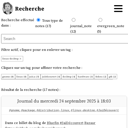
Recherche
Recherche effectué
Tous type de
dans :
notes (17)
journal_note
evergreen_note
(12)
(5)
Filtre actif, cliquez pour en enlever un tag :
linux-desktop
Cliquez sur un tag pour affiner votre recherche :
gnome (8)
linux (8)
JaiLu (5)
JaiDécouvert (4)
desktop (4)
hardware (3)
fedora (2)
gtk (2)
UnJourPeuxÊtre (1)
Wayland (1)
asCode (1)
distribution-linux (1)
europe (1)
laptop (1)
open-source (1)
package (1)
projet (1)
Résultat de la recherche (17 notes) :
Journal du mercredi 24 septembre 2025 à 18:03
#gnome
,
#package
,
#distribution-linux
,
#linux-desktop
,
#JaiDécouvert
Dans ce billet du blog de
Bluefin
#
JaiDécouvert
Bazaar