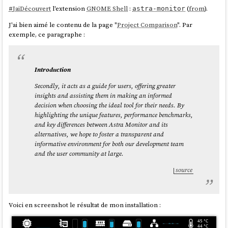
Bazaar is fast and highly multi-threaded, guaranteeing a
#
JaiDécouvert
l'extension
GNOME Shell
:
(
from
).
astra-monitor
smooth experience in the user interface. You can queue as
J'ai bien aimé le contenu de la page "
Project Comparison
". Par
many downloads as you wish and run them while perusing
exemple, ce paragraphe :
Flathub's latest releases. This is due to the UI being
completely decoupled from all backend operations.
source
Introduction
Secondly, it acts as a guide for users, offering greater
insights and assisting them in making an informed
Je tiens tout de même à préciser que la version 49 de
gnome-software
decision when choosing the ideal tool for their needs. By
a fait des progrès à ce sujet, un gros travail de refactoring a été fait sur
highlighting the unique features, performance benchmarks,
3 ans (
73 Merge Request
😮) pour apporter le support de threading
and key differences between Astra Monitor and its
dans
gnome-software
.
alternatives, we hope to foster a transparent and
Je pense utiliser
Bazaar
dans
Projet 26 - "Expérimentation de migration
informative environment for both our development team
de deux utilisateurs grand public vers des laptops sous Fedora"
.
and the user community at large.
source
Voici en screenshot le résultat de mon installation :