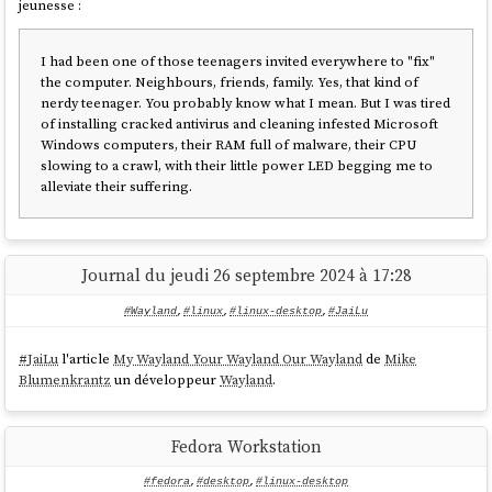
jeunesse :
7pM/NSCf3GPCXtxoOEqxprLapIet0uBSB4oNZhC9h7K/1M
EaBGbU+E2J5/5hURYDmYXy6KZWqrK/OEf4raGqx1bsaWcO
NOfIVXbj3zXTUobsqSkyCkkR3hJbf39JZ8/6ONAJS/3O+w
I had been one of those teenagers invited everywhere to "fix"
FZknFJYmaRPuaWiLZxRj5/gw01vkNVMrogOIkQtzNDB6fh
the computer. Neighbours, friends, family. Yes, that kind of
2q27ghSRkAkM8EVqkW21WkpB7y16Vzva4KSZgQcFcyxUTq
nerdy teenager. You probably know what I mean. But I was tired
G414fP+/V38aCopGpqB6XjnvyRorPHXjm2ViVWbjxmBSQ9
of installing cracked antivirus and cleaning infested Microsoft
aK0+2MeKA9WmHN0QoBMVRPrN6NBa3z20z1kMQ/qlRXiDFO
Windows computers, their RAM full of malware, their CPU
EkuW4C1n2KTVNd6IOGE8AufQ== contact@stephane-
slowing to a crawl, with their little power LED begging me to
klein.info

alleviate their suffering.
ssh_pwauth: 
true
EOF

Difficile de se faire un avis avec une photo.
Journal du jeudi 26 septembre 2024 à 17:28
Autre élément qui m'intéresse fortement, c'est la possibilité
Lancement de la
VM
avec :
d'imprimer un layout custom de clavier 😮. C'est la première fois que je
#Wayland
,
#linux
,
#linux-desktop
,
#JaiLu
rencontre cette possibilité. Je pourrais enfin pouvoir avoir un layout
accélération graphique
Bépo
sur laptop 🙂.
configuration d'une interface réseau virtuelle avec la
#
JaiLu
l'article
My Wayland Your Wayland Our Wayland
de
Mike
redirection d'un port
ssh
Blumenkrantz
un développeur
Wayland
.
Par le passé, j'avais lu des threads à ce sujet dans le forum de
partage d'un dossier entre l'hôte et la
VM
Framework
:
custom layout
$ qemu-system-x86_64 \

Fedora Workstation
    -m 8G \

We therefore provide you with the option to customize your
    -smp 4 \

#fedora
,
#desktop
,
#linux-desktop