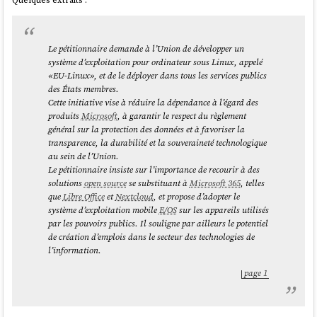
GPU:              N/A

temp3:        +63.0°C

temp4:         +0.0°C

temp5:        +63.0°C

Le pétitionnaire demande à l’Union de développer un
temp6:        +63.0°C

système d’exploitation pour ordinateur sous Linux, appelé
temp7:        +63.0°C

«EU-Linux», et de le déployer dans tous les services publics
temp8:         +0.0°C

des États membres.
Cette initiative vise à réduire la dépendance à l’égard des
amdgpu-pci-3300

produits
Microsoft
, à garantir le respect du règlement
Adapter: PCI adapter

général sur la protection des données et à favoriser la
vddgfx:        1.45 V

transparence, la durabilité et la souveraineté technologique
vddnb:       734.00 mV

au sein de l’Union.
edge:         +51.0°C

Le pétitionnaire insiste sur l’importance de recourir à des
PPT:          19.18 W

solutions
open source
se substituant à
Microsoft 365
, telles
que
Libre Office
et
Nextcloud
, et propose d’adopter le
BAT0-acpi-0

système d’exploitation mobile
E/OS
sur les appareils utilisés
Adapter: ACPI interface

par les pouvoirs publics. Il souligne par ailleurs le potentiel
in0:          15.14 V

de création d’emplois dans le secteur des technologies de
power1:       11.96 W

l’information.
ath11k_hwmon-pci-0100

page 1
Adapter: PCI adapter

temp1:        +41.0°C
