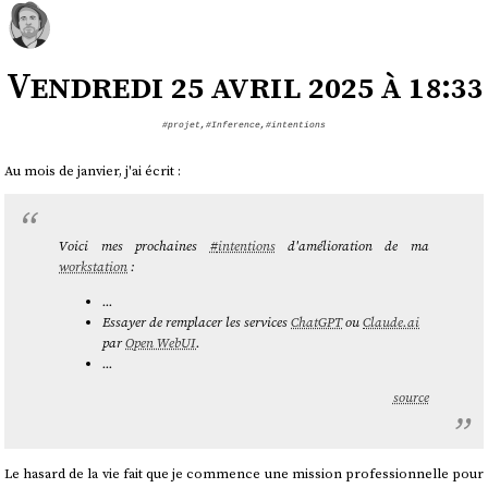
Vendredi 25 avril 2025 à 18:33
#projet
,
#Inference
,
#intentions
Au mois de janvier, j'ai écrit :
Voici mes prochaines
#
intentions
d'amélioration de ma
workstation
:
...
Essayer de remplacer les services
ChatGPT
ou
Claude.ai
par
Open WebUI
.
...
source
Le hasard de la vie fait que je commence une mission professionnelle pour