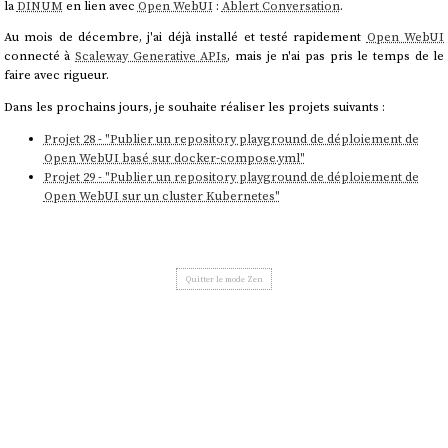
la
DINUM
en lien avec
Open WebUI
:
Ablert Conversation
.
Au mois de décembre, j'ai déjà installé et testé rapidement
Open WebUI
connecté à
Scaleway Generative APIs
, mais je n'ai pas pris le temps de le
faire avec rigueur.
Dans les prochains jours, je souhaite réaliser les projets suivants :
Projet 28 - "Publier un repository playground de déploiement de
Open WebUI basé sur docker-compose.yml"
Projet 29 - "Publier un repository playground de déploiement de
Open WebUI sur un cluster Kubernetes"
Quitter le mode Zen