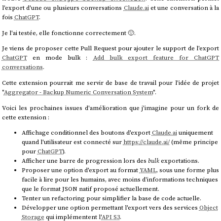
l'export d'une ou plusieurs conversations
Claude.ai
et une conversation à la
fois
ChatGPT
.
Je l'ai testée, elle fonctionne correctement 🙂.
Je viens de proposer cette Pull Request pour ajouter le support de l'export
ChatGPT
en mode bulk :
Add bulk export feature for ChatGPT
conversations
.
Cette extension pourrait me servir de base de travail pour l'idée de projet
"
Aggregator - Backup Numeric Conversation System
".
Voici les prochaines issues d'amélioration que j'imagine pour un fork de
cette extension :
Affichage conditionnel des boutons d'export
Claude.ai
uniquement
quand l'utilisateur est connecté sur
https://claude.ai/
(même principe
pour
ChatGPT
).
Afficher une barre de progression lors des
bulk
exportations.
Proposer une option d'export au format
YAML
, sous une forme plus
facile à lire pour les humains, avec moins d'informations techniques
que le format JSON natif proposé actuellement.
Tenter un refactoring pour simplifier la base de code actuelle.
Développer une option permettant l'export vers des services
Object
Storage
qui implémentent l'
API S3
.