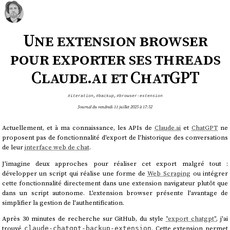
Une extension browser
pour exporter ses threads
Claude.ai et ChatGPT
#iteration
,
#backup
,
#browser-extension
Journal du vendredi 11 juillet 2025 à 17:52
Actuellement, et à ma connaissance, les APIs de
Claude.ai
et
ChatGPT
ne
proposent pas de fonctionnalité d'export de l'historique des conversations
de leur
interface web de chat
.
J'imagine deux approches pour réaliser cet export malgré tout :
développer un script qui réalise une forme de
Web Scraping
ou intégrer
cette fonctionnalité directement dans une extension navigateur plutôt que
dans un script autonome. L'extension browser présente l'avantage de
simplifier la gestion de l'authentification.
Après 30 minutes de recherche sur GitHub, du style
"export chatgpt"
, j'ai
trouvé
. Cette extension permet
claude-chatgpt-backup-extension