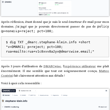
Après réflexion, étant donné que je suis le seul émetteur d'e-mail pour mon
domaine, j'ai jugé que je pouvais directement passer de pas de
policy
(
) à
.
p=none
p=reject; pct=100;
$ dig TXT _dmarc.stephane-klein.info +short

"v=DMARC1; p=reject; pct=100; 
Après 3 jours d'utilisation de
DMARCwise
, l'
expérience utilisateur
me plaît
énormément. Il me semble que tout est soigneusement conçu,
Matteo
Contrini
fait clairement attention aux détails !
Voici à quoi cela ressemble :