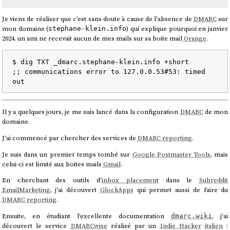
Je viens de réaliser que c'est sans doute à cause de l'absence de
DMARC
sur
mon domaine (
) qui explique pourquoi en janvier
stephane-klein.info
2024, un ami ne recevait aucun de mes mails sur sa boite mail
Orange
.
$ dig TXT _dmarc.stephane-klein.info +short

;; communications error to 127.0.0.53#53: timed 
Il y a quelques jours, je me suis lancé dans la configuration
DMARC
de mon
domaine.
J'ai commencé par chercher des services de
DMARC reporting
.
Je suis dans un premier temps tombé sur
Google Postmaster Tools
, mais
celui-ci est limité aux boites mails
Gmail
.
En cherchant des outils d'
inbox placement
dans le
Subreddit
EmailMarketing
, j'ai découvert
GlockApps
qui permet aussi de faire du
DMARC reporting
.
Ensuite, en étudiant l'excellente documentation
, j'ai
dmarc.wiki
découvert le service
DMARCwise
réalisé par un
Indie Hacker
italien
: