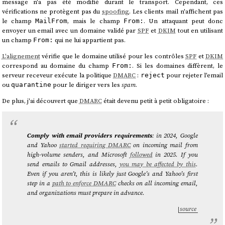
message n'a pas été modifié durant le transport. Cependant, ces
vérifications ne protègent pas du
spoofing
. Les clients mail n'affichent pas
le champ
, mais le champ
. Un attaquant peut donc
MailFrom
From:
envoyer un email avec un domaine validé par
SPF
et
DKIM
tout en utilisant
un champ
qui ne lui appartient pas.
From:
L'alignement
vérifie que le domaine utilisé pour les contrôles
SPF
et
DKIM
correspond au domaine du champ
. Si les domaines diffèrent, le
From:
serveur receveur exécute la politique
DMARC
:
pour rejeter l'email
reject
ou
pour le diriger vers les
spam
.
quarantine
De plus, j'ai découvert que
DMARC
était devenu petit à petit obligatoire :
Comply with email providers requirements
: in 2024, Google
and Yahoo
started requiring DMARC
on incoming mail from
high-volume senders, and Microsoft
followed
in 2025. If you
send emails to Gmail addresses,
you may be affected by this
.
Even if you aren’t, this is likely just Google’s and Yahoo’s first
step in a
path to enforce DMARC
checks on all incoming email,
and organizations must prepare in advance.
source