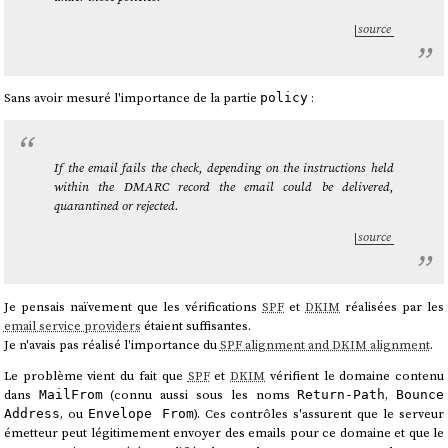
source
Sans avoir mesuré l'importance de la partie
:
policy
If the email fails the check, depending on the instructions held
within the DMARC record the email could be delivered,
quarantined or rejected.
source
Je pensais naïvement que les vérifications
SPF
et
DKIM
réalisées par les
email service providers
étaient suffisantes.
Je n'avais pas réalisé l'importance du
SPF alignment and DKIM alignment
.
Le problème vient du fait que
SPF
et
DKIM
vérifient le domaine contenu
dans
(connu aussi sous les noms
,
MailFrom
Return-Path
Bounce
, ou
). Ces contrôles s'assurent que le serveur
Address
Envelope From
émetteur peut légitimement envoyer des emails pour ce domaine et que le