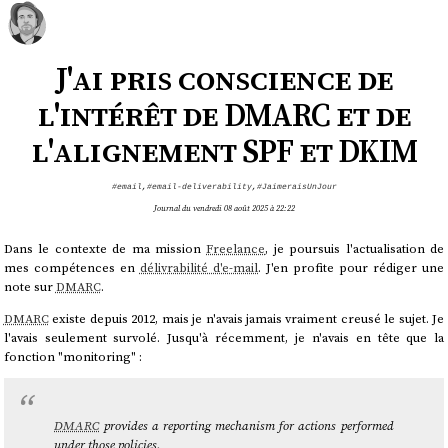
J'ai pris conscience de
l'intérêt de DMARC et de
l'alignement SPF et DKIM
#email
,
#email-deliverability
,
#JaimeraisUnJour
Journal du vendredi 08 août 2025 à 22:22
Dans le contexte de ma mission
Freelance
, je poursuis l'actualisation de
mes compétences en
délivrabilité d'e-mail
. J'en profite pour rédiger une
note sur
DMARC
.
DMARC
existe depuis 2012, mais je n'avais jamais vraiment creusé le sujet. Je
l'avais seulement survolé. Jusqu'à récemment, je n'avais en tête que la
fonction "monitoring" :
DMARC
provides a reporting mechanism for actions performed
under those policies.