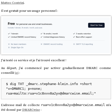
Matteo Contrini
.
Il est gratuit pour un usage personnel :
J'ai testé ce service et je l'ai trouvé excellent !
Au départ, j'ai commencé par activer graduellement DMARC comme
conseillé
ici
:
$ dig TXT _dmarc.stephane-klein.info +short

"v=DMARC1; p=none; 
L'adresse mail de collecte
m'a
rua+v1c8xvv8a2yv@dmarcwise.email
été donné par
DMARCwise
: