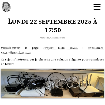
Lundi 22 septembre 2025 à
17:50
#homelab
,
#JaiDécouvert
#
JaiDécouvert
la page
Project MINI RACK
:
https://mini-
rack.jeffgeerling.com
Ce sujet m'intéresse, car je cherche une solution élégante pour remplacer
ce bazar !