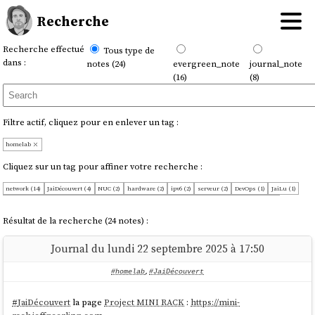
Recherche
Recherche effectué
Tous type de
dans :
notes (24)
evergreen_note
journal_note
(16)
(8)
Filtre actif, cliquez pour en enlever un tag :
homelab
Cliquez sur un tag pour affiner votre recherche :
network (14)
JaiDécouvert (4)
NUC (2)
hardware (2)
ipv6 (2)
serveur (2)
DevOps (1)
JaiLu (1)
OnMaPartagé (1)
Optical_network_terminals (1)
Server (1)
dns (1)
iteration (1)
kvm (1)
nftables (1)
projet (1)
proxmox (1)
wifi (1)
électricité (1)
Résultat de la recherche (24 notes) :
Journal du lundi 22 septembre 2025 à 17:50
#homelab
,
#JaiDécouvert
#
JaiDécouvert
la page
Project MINI RACK
:
https://mini-