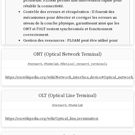
problème, PLOAM permet une intervention rapide pour
rétablir la connectivité.
Contrôle des erreurs et récupération : Il fournit des
mécanismes pour détecter et corriger les erreurs au
niveau de la couche physique, garantissant ainsi que les
ONT et l'OLT restent synchronisés et fonctionnent
correctement.
Gestion des ressources : PLOAM peut être utilisé pour
gérer les ressources du réseau, comme les canaux
optiques et les plages de bande passante allouées à
ONT (Optical Network Terminal)
chaque ONT, afin de maintenir une performance
optimale et éviter les interférences entre les utilisateurs.
#network
,
#homelab
,
#Optical_network_terminals
https://en.wikipedia.org/wiki/Network_interface_device#Optical_network_
OLT (Optical Line Terminal)
#network
,
#homelab
https://en.wikipedia.org/wiki/Optical_line_termination