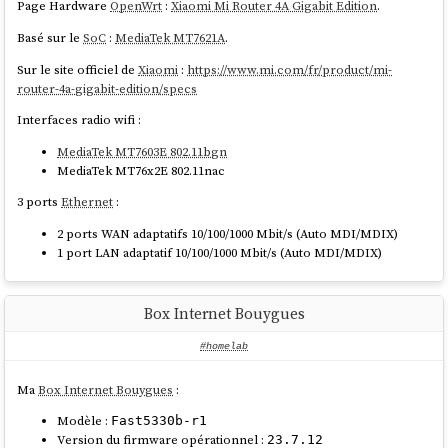
Page Hardware
OpenWrt
:
Xiaomi Mi Router 4A Gigabit Edition
.
Basé sur le
SoC
:
MediaTek MT7621A
.
Sur le site officiel de
Xiaomi
:
https://www.mi.com/fr/product/mi-
router-4a-gigabit-edition/specs
Interfaces radio wifi :
MediaTek MT7603E 802.11bgn
MediaTek MT76x2E 802.11nac
3 ports
Ethernet
:
2 ports WAN adaptatifs 10/100/1000 Mbit/s (Auto MDI/MDIX)
1 port LAN adaptatif 10/100/1000 Mbit/s (Auto MDI/MDIX)
Box Internet Bouygues
#homelab
Ma
Box Internet Bouygues
:
Modèle :
Fast5330b-r1
Version du firmware opérationnel :
23.7.12