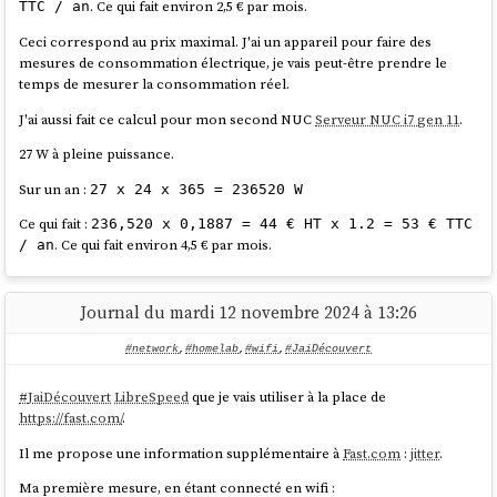
X11Forwarding no

. Ce qui fait environ 2,5 € par mois.
TTC / an
Ceci correspond au prix maximal. J'ai un appareil pour faire des
mesures de consommation électrique, je vais peut-être prendre le
J'ai ensuite configuré le
firewall
basé sur
nftables
pour mettre en
temps de mesurer la consommation réel.
place quelques règles de sécurité et mettre en place de redirection de
port du serveur hôte
Proxmox
vers le port
de la VM
80
J'ai aussi fait ce calcul pour mon second NUC
Serveur NUC i7 gen 11
.
.
192.168.1.236
27 W à pleine puissance.
nftables
est installé par défaut sur
Proxmox
mais n'est pas activé. Je
Sur un an :
27 x 24 x 365 = 236520 W
commence par activer
nftables
:
Ce qui fait :
236,520 x 0,1887 = 44 € HT x 1.2 = 53 € TTC
root@nuci3:~# systemctl enable nftables

. Ce qui fait environ 4,5 € par mois.
/ an
Journal du mardi 12 novembre 2024 à 13:26
Voici ma configuration
, je me suis fortement
/etc/nftables.conf
inspiré des exemples présents dans
ArchWiki
:
#network
,
#homelab
,
#wifi
,
#JaiDécouvert
https://wiki.archlinux.org/title/Nftables#Server
#
JaiDécouvert
LibreSpeed
que je vais utiliser à la place de
# cat <<'EOF' > /etc/nftables.conf
https://fast.com/
.
flush ruleset;

Il me propose une information supplémentaire à
Fast.com
:
jitter
.
table inet filter {

Ma première mesure, en étant connecté en wifi :
# Configuration from 