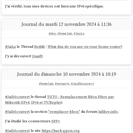
        tcp dport 8006 accept comment 
"Accept 
J'ai vérifié, tous mes devices ont bien une IPv6 spécifique.
Proxmox web console"
        udp sport bootpc udp dport bootps ip 
Journal du mardi 12 novembre 2024 à 11:36
saddr 0.0.0.0 ip daddr 255.255.255.255 accept 
comment 
"Accept DHCPDISCOVER (for DHCP-Proxy)"
#dns
,
#homelab
,
#JaiLu
    }

#
JaiLu
le Thread
Reddit
:
What dns do you use on your home router?
.
    chain forward {

type
 filter hook forward priority 
J'y ai découvert
Quad9
.
filter; policy accept;

    }

Journal du dimanche 10 novembre 2024 à 10:19
    chain output {

Les valeurs du ping et du
jitter
sont comparables, seul le débit est
type
 filter hook output priority 
#homelab
,
#network
,
#JaiDécouvert
supérieur.
filter; policy accept;

    }

#
JaiDécouvert
le thread
TUTO - Remplacement BBox Fibre par
}

Mikrotik (IPv4, IPv6 et TV/Replay)
.
table nat {

#
JaiDécouvert
la section
"remplacer-bbox"
du forum
lafibre.info
.
    chain prerouting {

J'ai étudié les connecteurs
SFP+
.
type
 nat hook prerouting priority 
dstnat;

#
JaiDécouvert
le site
https://hack-gpon.org
        tcp dport 80 dnat to 192.168.1.236;
