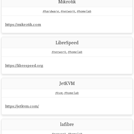
Mikrotik
#hardware
,
#network
,
#homelab
https://mikrotik.com
LibreSpeed
#network
,
#homelab
https://librespeed.org
JetKVM
#kvm
,
#homelab
https://jetkvm.com/
lafibre