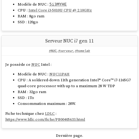
Modèle de NUC :
5i3MYHE
CPU :
Intel Core i3-5010U CPU @ 2.10GHz
RAM : 8go ram
SSD : 120go
Serveur NUC i7 gen 11
#NUC
,
#serveur
,
#homelab
Je possède ce
NUC
Intel :
Modèle de NUC :
NUC11PAH
CPU : A soldered-down 11th generation Intel® Core™ i7-1165G7
quad-core processor with up to a maximum 28 W TDP
RAM : 32go ram
SSD : 1To
Consommation maximum : 28W.
Fiche technique chez
LDLC
:
https://www.ldlc.com/fiche/PB00405633.html
Dernière page.