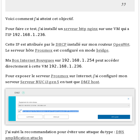
Voici comment j'ai atteint cet objectif.
Pour faire ce test, j'ai installé un
serveur http
nginx
sur une VM qui a
l'IP
.
192.168.1.236
Cette IP est attribuée par le
DHCP
installé sur mon routeur
OpenWrt
.
Le serveur hôte
Proxmox
est configuré en mode
bridge
.
Ma
Box Internet Bouygues
sur
peut accéder
192.168.1.254
directement à cette VM
.
192.168.1.236
Pour exposer le serveur
Proxmox
sur Internet, j'ai configuré mon
serveur
Serveur NUC i3 gen 5
en tant que
DMZ host
.
J'ai suivi la recommandation pour éviter une attaque du type :
DNS
amplification attacks