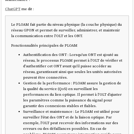
€ TTC.
ChatGPT
me dit :
Je compends que le
ONT
a besoin des paramètres suivants pour se
connecter au réseau (
GPON
) Bouygues :
Le PLOAM fait partie du niveau physique (la couche physique) du
Dans l'interface de la BBox, le SN du SFP commençant par SMB
réseau GPON et permet de surveiller, administrer, et maintenir
:
, qui semble être utilisé en tant qu'identifiant
SMBA0000X000
la communication entre l'OLT et les ONT.
Sur l'étiquette arrière de la BBox :
L'adresse MAC :
48:29:FF:FF:FF:FF
Fonctionnalités principales de PLOAM
L'IMEI :
converti en
123456789012345
Authentification des ONT : Lorsqu'un ONT est ajouté au
qui est utilisé en tant que
0000123456789012345
réseau, le processus PLOAM permet à l'OLT de vérifier et
"password"
d'authentifier cet ONT avant qu'il puisse accéder au
Ce commentaire
liste le matériel suivant :
réseau, garantissant ainsi que seules les unités autorisées
peuvent être connectées.
Netgear
GS724Tv4 - Smart Switch Ethernet 24 Ports RJ45 Gigabit
Gestion de la performance : PLOAM assure la gestion de
(10/100/1000), Web Manageable Professionnel - switch RJ45 avec
la qualité du service (QoS) en surveillant les
2 Ports SFP 1 Gigabit, Bureau ou en Rack et Protection à Vie
performances du lien optique. Il permet à l'OLT d’ajuster
ProSafe à
256 €
les paramètres comme la puissance du signal pour
Mikrotik
RB3011UiAS-RM
à
175 €
garantir des connexions stables et fiables.
Surveillance et maintenance : Le PLOAM est utilisé pour
surveiller l'état des ONT et de la liaison optique. Par
exemple, l'OLT peut recevoir des informations sur des
erreurs ou des défaillances possibles. En cas de