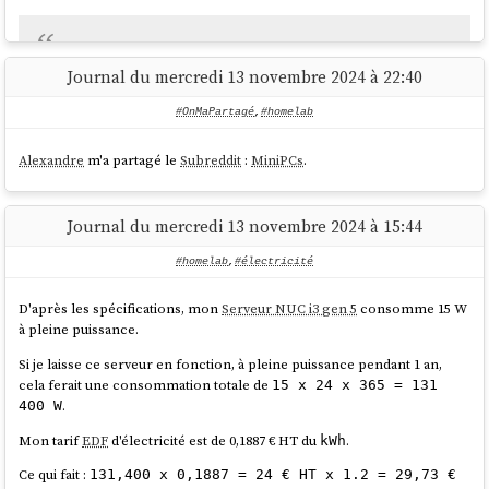
DNS amplification attacks
involves an attacker sending a
Journal du mercredi 13 novembre 2024 à 22:40
DNS name lookup request to one or more public DNS
servers,
spoofing
the source IP address of the targeted
#OnMaPartagé
,
#homelab
victim.
Alexandre
m'a partagé le
Subreddit
:
MiniPCs
.
source
Journal du mercredi 13 novembre 2024 à 15:44
Avec cette configuration, je peux accéder en ssh au
Serveur NUC i3
gen 5
depuis Internet.
#homelab
,
#électricité
J'ai tout de suite décidé d'augmenter la sécurité du serveur ssh :
D'après les spécifications, mon
Serveur NUC i3 gen 5
consomme 15 W
à pleine puissance.
# cat <<'EOF' > 
Si je laisse ce serveur en fonction, à pleine puissance pendant 1 an,
/etc/ssh/sshd_config.d/sklein.conf

cela ferait une consommation totale de
15 x 24 x 365 = 131
Protocol 2

.
400 W
PasswordAuthentication no

PubkeyAuthentication yes

Mon tarif
EDF
d'électricité est de 0,1887 € HT du
.
kWh
AuthenticationMethods publickey

KbdInteractiveAuthentication no

Ce qui fait :
131,400 x 0,1887 = 24 € HT x 1.2 = 29,73 €