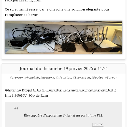
rack.jeffgeerling.com
Ce sujet m'intéresse, car je cherche une solution élégante pour
remplacer ce bazar !
Journal du dimanche 19 janvier 2025 à 11:24
#proxmox
,
#homelab
,
#network
,
#nftables
,
#iteration
,
#DevOps
,
#Server
#
iteration
Projet GH-271 - Installer Proxmox sur mon serveur NUC
Intel i3-5010U, 8Go de Ram
:
Être capable d'exposer sur Internet un port d'une VM.
source