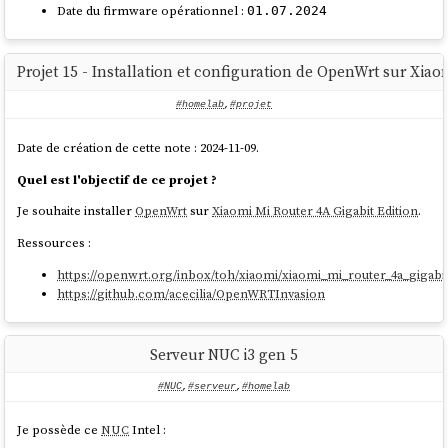
Date du firmware opérationnel :
01.07.2024
Projet 15 - Installation et configuration de OpenWrt sur Xiao
#homelab
,
#projet
Date de création de cette note : 2024-11-09.
Quel est l'objectif de ce projet ?
Je souhaite installer
OpenWrt
sur
Xiaomi Mi Router 4A Gigabit Edition
.
Ressources :
https://openwrt.org/inbox/toh/xiaomi/xiaomi_mi_router_4a_gigabit
https://github.com/acecilia/OpenWRTInvasion
Serveur NUC i3 gen 5
#NUC
,
#serveur
,
#homelab
Je possède ce
NUC
Intel :