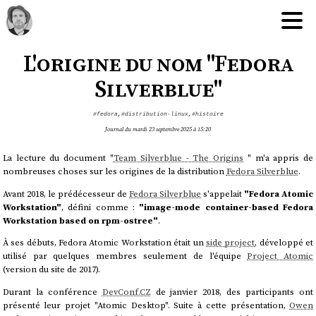
L'origine du nom "Fedora
Silverblue"
#fedora
,
#distribution-linux
,
#histoire
Journal du mardi 23 septembre 2025 à 15:20
La lecture du document "
Team Silverblue - The Origins
" m'a appris de
nombreuses choses sur les origines de la distribution
Fedora Silverblue
.
Avant 2018, le prédécesseur de
Fedora Silverblue
s'appelait
"Fedora Atomic
Workstation"
, défini comme :
"image-mode container-based Fedora
Workstation based on rpm-ostree"
.
À ses débuts, Fedora Atomic Workstation était un
side project
, développé et
utilisé par quelques membres seulement de l'équipe
Project Atomic
(version du site de 2017).
Durant la conférence
DevConf.CZ
de janvier 2018, des participants ont
présenté leur projet "Atomic Desktop". Suite à cette présentation,
Owen