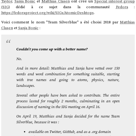
Taylor
,
Sanja Bonic
et
Matthias Clasen
ont créé un
Special interest group
(SIG)
dédié à ce sujet dans la communauté
Fedora
:
https://fedoraproject.org/wiki/SIGs/AtomicDesktops
.
Voici comment le nom "Team Silverblue" a été choisi 2018 par
Matthias
Clasen
et
Sanja Bonic
:
Couldn’t you come up with a better name?
No.
And in more detail: Matthias and Sanja have vetted over 150
words and word combination for something suitable, starting
with tree names and going to atoms, physics, nature,
landscapes.
Several other people have been asked to contribute. The entire
process lasted for roughly 2 months, culminating in an open
discussion of naming in the SIG meeting on April 16.
On April 19, Matthias and Sanja decided for the name Team
Silverblue, because it was :
available on Twitter, GitHub, and as a .org domain