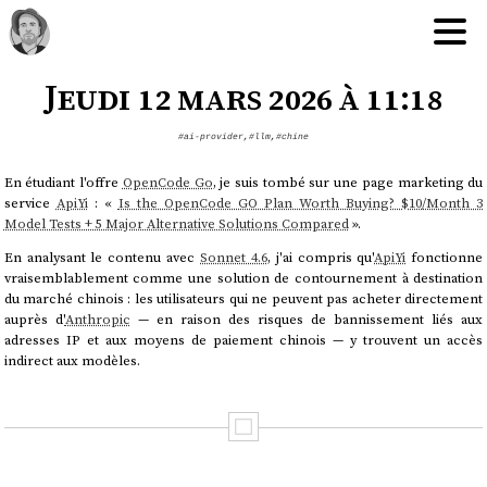
Jeudi 12 mars 2026 à 11:18
#ai-provider
,
#llm
,
#chine
En étudiant l'offre
OpenCode Go
, je suis tombé sur une page marketing du
service
ApiYi
: «
Is the OpenCode GO Plan Worth Buying? $10/Month 3
Model Tests + 5 Major Alternative Solutions Compared
».
En analysant le contenu avec
Sonnet 4.6
, j'ai compris qu'
ApiYi
fonctionne
vraisemblablement comme une solution de contournement à destination
du marché chinois : les utilisateurs qui ne peuvent pas acheter directement
auprès d'
Anthropic
— en raison des risques de bannissement liés aux
adresses IP et aux moyens de paiement chinois — y trouvent un accès
indirect aux modèles.