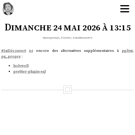
Dimanche 24 mai 2026 à 13:15
#postgresql
,
#linter
,
#JaiDécouvert
#
JaiDécouvert
ici
encore des alternatives supplémentaires à
pgfmt
,
pg_propre
:
holywell
prettier-plugin-sql