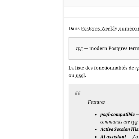
Dans
Postgres Weekly
numéro 
rpg
— modern Postgres termina
La liste des fonctionnalités de
r
ou
usql
.
Features
psql-compatible
commands are rpg e
Active Session His
AI assistant
—
/a