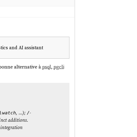
ics and AI assistant
 bonne alternative à
psql
,
pgcli
, ...);
-
\watch
/
nct additions.
 integration