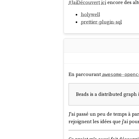
#
JaiDécouvert
ici
encore des alt
holywell
prettier-plugin-sql
En parcourant
awesome-openc
Beads is a distributed graph
J'ai passé un peu de temps à pa
rejoignent les idées que j'ai pour