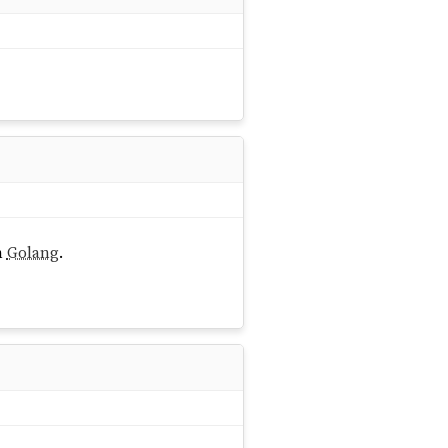
en
Golang
.