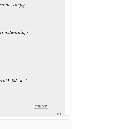
cation, config
errors/warnings
rent
] %/ # '
source