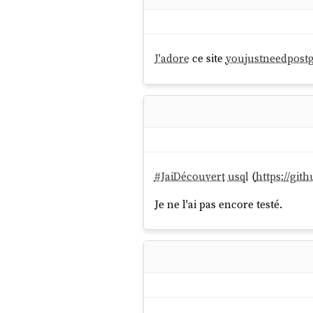
J'adore
ce site
youjustneedpost
#
JaiDécouvert
usql
(
https://git
Je ne l'ai pas encore testé.