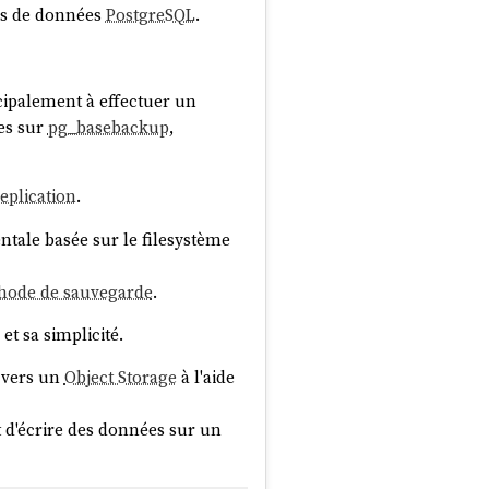
ses de données
PostgreSQL
.
cipalement à effectuer un
ées sur
pg_basebackup
,
eplication
.
ntale basée sur le filesystème
hode de sauvegarde
.
et sa simplicité.
r vers un
Object Storage
à l'aide
t d'écrire des données sur un