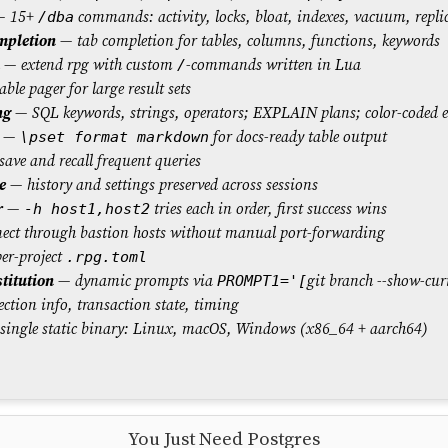
 15+
commands: activity, locks, bloat, indexes, vacuum, repli
/dba
mpletion
— tab completion for tables, columns, functions, keywords
— extend rpg with custom
-commands written in Lua
/
ble pager for large result sets
ng
— SQL keywords, strings, operators; EXPLAIN plans; color-coded 
—
for docs-ready table output
\pset format markdown
ave and recall frequent queries
e
— history and settings preserved across sessions
r
—
tries each in order, first success wins
-h host1,host2
ct through bastion hosts without manual port-forwarding
er-project
.rpg.toml
stitution
— dynamic prompts via
git branch --show-cur
PROMPT1='[
tion info, transaction state, timing
ingle static binary: Linux, macOS, Windows (x86_64 + aarch64)
You Just Need Postgres