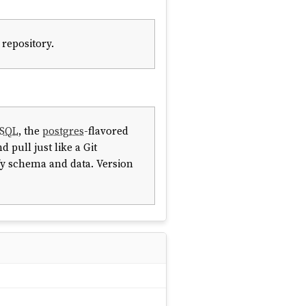
 repository.
eSQL
, the
postgres
-flavored
 pull just like a Git
ify schema and data. Version