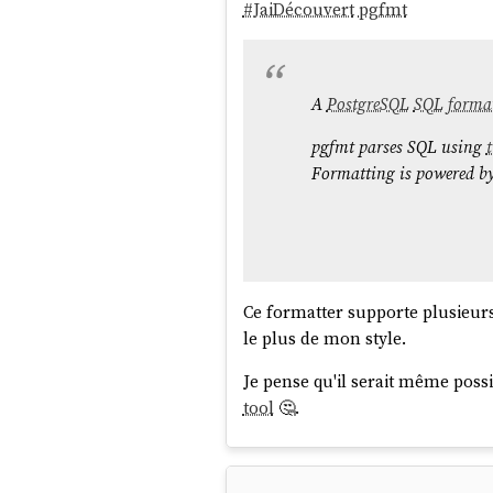
#
JaiDécouvert
pgfmt
A
PostgreSQL
SQL
forma
pgfmt parses SQL using
t
Formatting is powered b
Ce formatter supporte plusieur
le plus de mon style.
Je pense qu'il serait même poss
tool
🤔.