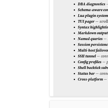
DBA diagnostics
—
Schema-aware co
Lua plugin system
TUI pager
— scrolla
Syntax highlighti
Markdown output
Named queries
— s
Session persistenc
Multi-host failove
SSH tunnel
— conne
Config profiles
— p
Shell backtick sub
Status bar
— connec
Cross-platform
— s