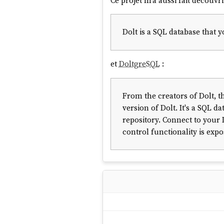
Ce projet m'a aussi fait découvr
Dolt is a SQL database that y
et
DoltgreSQL
:
From the creators of Dolt, t
version of Dolt. It's a SQL 
repository. Connect to your 
control functionality is exp