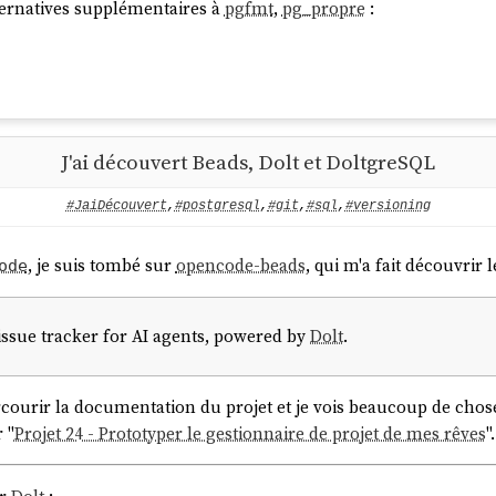
ernatives supplémentaires à
pgfmt
,
pg_propre
:
J'ai découvert Beads, Dolt et DoltgreSQL
#JaiDécouvert
,
#postgresql
,
#git
,
#sql
,
#versioning
, je suis tombé sur
opencode-beads
, qui m'a fait découvrir 
ode
 issue tracker for AI agents, powered by
Dolt
.
rcourir la documentation du projet et je vois beaucoup de chose
 "
Projet 24 - Prototyper le gestionnaire de projet de mes rêves
".