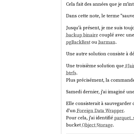
Cela fait des années que je m'i
Dans cette note, le terme "sauv
Jusqu'à présent, je me suis tou
backup binaire
couplé avec une
pgBackRest
ou
barman
.
Une autre solution consiste à 
Une troisième solution que
#
Ja
btrfs
.
Plus précisément, la command
Samedi dernier, j'ai imaginé une
Elle consisterait à sauvegarder
d'un
Foreign Data Wrapper
.
Pour cela, j'ai identifié
parquet_
bucket
Object Storage
.