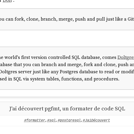
ir
Dolt
:
ou can fork, clone, branch, merge, push and pull just like a Git
he world's first version controlled SQL database, comes
Doltgr
database that you can branch and merge, fork and clone, push and
Doltgres server just like any Postgres database to read or mod
osed in SQL via system tables, functions, and procedures.
J'ai découvert pgfmt, un formater de code SQL
#formatter
,
#sql
,
#postgresql
,
#JaiDécouvert