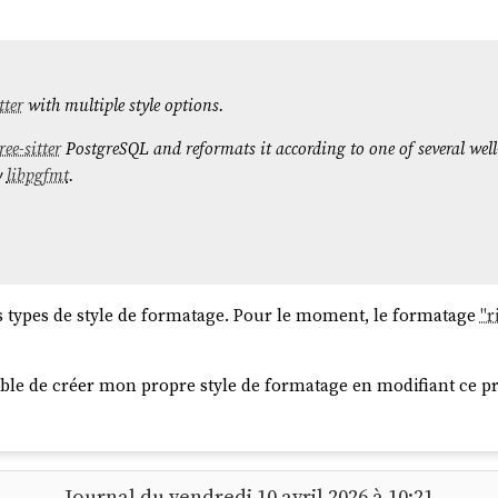
tter
with multiple style options.
ree-sitter
PostgreSQL and reformats it according to one of several well
y
libpgfmt
.
s types de style de formatage. Pour le moment, le formatage
"r
ible de créer mon propre style de formatage en modifiant ce pro
Journal du vendredi 10 avril 2026 à 10:21