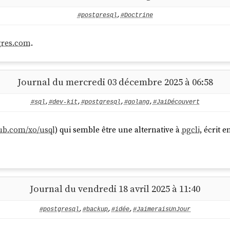
#postgresql
,
#Doctrine
gres.com
.
Journal du mercredi 03 décembre 2025 à 06:58
#sql
,
#dev-kit
,
#postgresql
,
#golang
,
#JaiDécouvert
hub.com/xo/usql
) qui semble être une alternative à
pgcli
, écrit 
Journal du vendredi 18 avril 2025 à 11:40
#postgresql
,
#backup
,
#idée
,
#JaimeraisUnJour