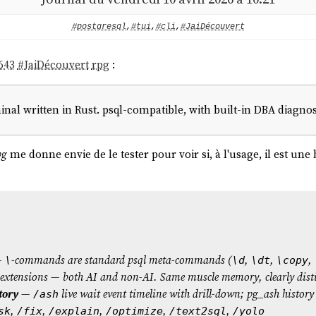
#postgresql
,
#tui
,
#cli
,
#JaiDécouvert
643
#
JaiDécouvert
rpg
:
l written in Rust. psql-compatible, with built-in DBA diagnost
pg
me donne envie de le tester pour voir si, à l'usage, il est une
—
-commands are standard psql meta-commands (
,
,
,
\
\d
\dt
\copy
xtensions — both AI and non-AI. Same muscle memory, clearly disti
tory
—
live wait event timeline with drill-down; pg_ash history
/ash
,
,
,
,
,
sk
/fix
/explain
/optimize
/text2sql
/yolo