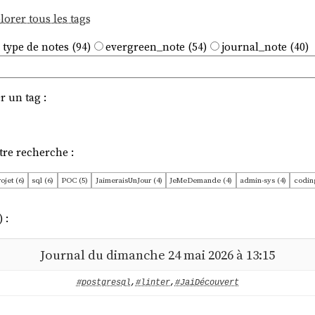
lorer tous les tags
 type de notes (94)
evergreen_note (54)
journal_note (40)
r un tag :
tre recherche :
ojet (6)
sql (6)
POC (5)
JaimeraisUnJour (4)
JeMeDemande (4)
admin-sys (4)
coding
agé (2)
apache-age (2)
cli (2)
dev-kit (2)
documentation (2)
formatter (2)
git (2)
g
AWS (1)
DevOps (1)
Doctrine (1)
JaiCompris (1)
JeLis (1)
JePense (1)
L1 (1)
L14 
 :
ase (1)
difficulté (1)
docker-compose (1)
feed (1)
graphql (1)
hosting (1)
idée (1)
)
mémo (1)
parser-generator (1)
php (1)
python (1)
security (1)
versioning (1)
Journal du dimanche 24 mai 2026 à 13:15
#postgresql
,
#linter
,
#JaiDécouvert