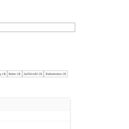
 (4)
linter (4)
JaiDécidé (3)
Kubernetes (3)
olang (2)
graph (2)
hacker (2)
hasura (2)
(1)
L15 (1)
L36 (1)
ProblèmeRésolu (1)
javascript (1)
library (1)
mariadb (1)