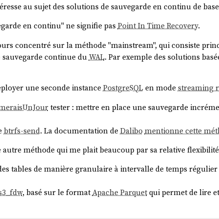
ntéresse au sujet des solutions de sauvegarde en continu de ba
egarde en continu" ne signifie pas
Point In Time Recovery
.
jours concentré sur la méthode "mainstream", qui consiste prin
 sauvegarde continue du
WAL
. Par exemple des solutions bas
déployer une seconde instance
PostgreSQL
en mode
streaming r
imeraisUnJour
tester : mettre en place une sauvegarde incréme
e
btrfs-send
. La documentation de
Dalibo
mentionne cette mét
 autre méthode qui me plait beaucoup par sa relative flexibilité 
 des tables de manière granulaire à intervalle de temps régulie
s3_fdw
, basé sur le format
Apache Parquet
qui permet de lire e