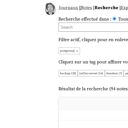
Journaux
|
Notes
|
Recherche
|
Exp
Recherche effectué dans :
Tous
Filtre actif, cliquez pour en enleve
postgresql
Cliquez sur un tag pour affiner vo
backup (25)
JaiDécouvert (16)
iteration (7)
pr
docker (3)
pg_search (3)
JaiLu (2)
OnMaPart
postgraphile (2)
replication (2)
rust (2)
tui (2)
Résultat de la recherche (94 notes)
WebDev (1)
aide-mémoire (1)
asdf (1)
datab
migration (1)
mise (1)
mysql (1)
mémento (1