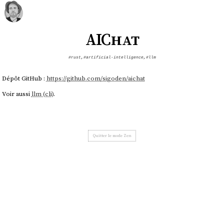
AIChat
#rust
,
#artificial-intelligence
,
#llm
Dépôt GitHub :
https://github.com/sigoden/aichat
Voir aussi
llm (cli)
.
Quitter le mode Zen