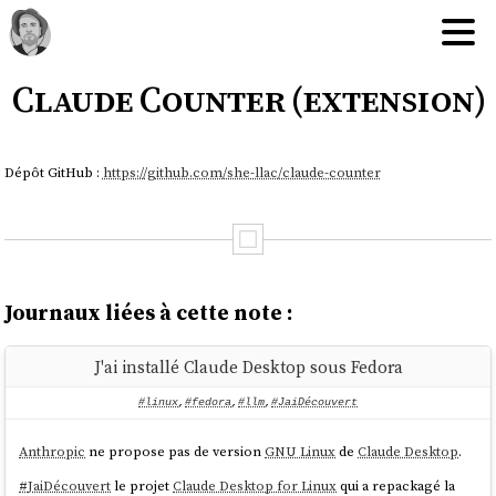
Claude Counter (extension)
Dépôt GitHub :
https://github.com/she-llac/claude-counter
Journaux liées à cette note :
J'ai installé Claude Desktop sous Fedora
#linux
,
#fedora
,
#llm
,
#JaiDécouvert
Anthropic
ne propose pas de version
GNU Linux
de
Claude Desktop
.
#
JaiDécouvert
le projet
Claude Desktop for Linux
qui a repackagé la