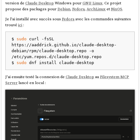
version de
Claude Desktop
Windows pour
GNU Linux
. Ce projet
propose des packages pour
Debian
,
Fedora
,
ArchLinux
et
NixOS
.
Je l'ai installé avec succès sous
Fedora
avec les commandes suivantes
trouvé
ici
:
$ 
sudo
 curl -fsSL 
https://aaddrick.github.io/claude-desktop-
debian/rpm/claude-desktop.repo -o 
/etc/yum.repos.d/claude-desktop.repo

$ 
sudo
J'ai ensuite testé la connexion de
Claude Desktop
au
Filesystem MCP
Server
lancé en local :