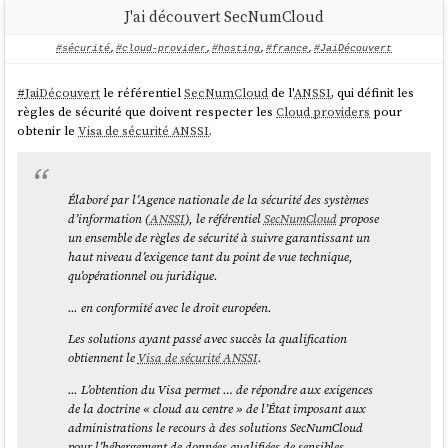
J'ai découvert SecNumCloud
#sécurité
,
#cloud-provider
,
#hosting
,
#france
,
#JaiDécouvert
#
JaiDécouvert
le référentiel
SecNumCloud
de l'
ANSSI
, qui définit les
règles de sécurité que doivent respecter les
Cloud providers
pour
obtenir le
Visa de sécurité ANSSI
.
Élaboré par l’Agence nationale de la sécurité des systèmes
d’information (
ANSSI
), le référentiel
SecNumCloud
propose
un ensemble de règles de sécurité à suivre garantissant un
haut niveau d’exigence tant du point de vue technique,
qu’opérationnel ou juridique.
... en conformité avec le droit européen.
Les solutions ayant passé avec succès la qualification
obtiennent le
Visa de sécurité ANSSI
.
... L’obtention du Visa permet … de répondre aux exigences
de la doctrine « cloud au centre » de l’État imposant aux
administrations le recours à des solutions SecNumCloud
pour l’hébergement de données qualifiées de sensibles.