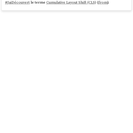
#
JaiDécouvert
le terme
Cumulative Layout Shift (CLS)
(
from
).