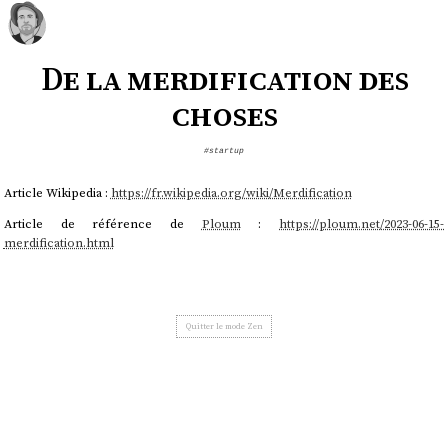
De la merdification des
choses
#startup
Article Wikipedia :
https://fr.wikipedia.org/wiki/Merdification
Article de référence de
Ploum
:
https://ploum.net/2023-06-15-
merdification.html
Quitter le mode Zen