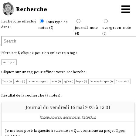
Recherche
Recherche effectué
Tous type de
dans :
notes (7)
journal_note
evergreen_note
(4)
(3)
Filtre actif, cliquez pour en enlever un tag :
startup
Cliquez sur un tag pour affiner votre recherche :
livre (2)
JaiLu (1)
OnMaPartagé (1)
SaaS (1)
agile (1)
bspce (1)
dette-technique (1)
fiscalité (1)
growth-hacking (1)
lean (1)
open-source (1)
software-engineering (1)
économie (1)
Résultat de la recherche (7 notes) :
Journal du vendredi 16 mai 2025 à 13:31
#open-source
,
#économie
,
#startup
Je me suis posé la question suivante : « Qui contribue au projet
Open