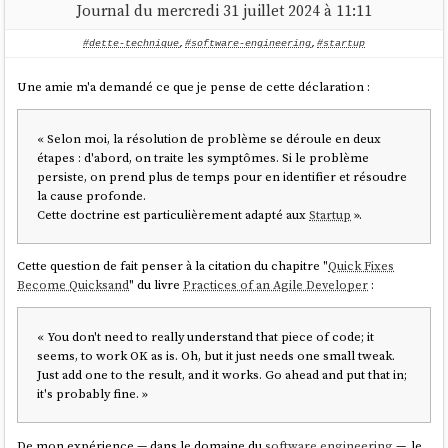
Journal du mercredi 31 juillet 2024 à 11:11
Bob doit débourser 500 € pour (prix de départ) acheter ses 100
actions. Valeur de gain d'exercice : (100 actions * 100 €) - 500 € =
#dette-technique
,
#software-engineering
,
#startup
9500 €
À ce moment-là, ces 9500 € de gains ne sont pas imposables.
Une amie m'a demandé ce que je pense de cette déclaration :
Septembre 2025, "ma super entreprise" est rachetée par
"la
grosse enterprise"
, au prix de 200 € l'action. Voici comment
calculer les gains de session : 100 actions * (prix de l'action lors
« Selon moi, la résolution de problème se déroule en deux
du rachat par l'entreprise - prix de l'action au moment de l'achat
étapes : d'abord, on traite les symptômes. Si le problème
des actions) ce qui donne : 100 actions * (200 € - 100 €) = 10 000 €
persiste, on prend plus de temps pour en identifier et résoudre
Mai 2026, Bob doit déclarer aux impôts ses gains d'exercice, qui
la cause profonde.
correspondent à 9500 €, Bob sera imposé sur cette somme. Par
Cette doctrine est particulièrement adapté aux
Startup
».
contre, Bob ne devra pas déclarer son gain de session, dont le
montant est de 10 000 €.
Juin 2028, Bob vend toutes ses actions "la grosse entreprise". Le
Cette question de fait penser à la citation du chapitre "
Quick Fixes
prix de l'action est de 400 €. Bob reçoit 100 actions * 400 € = 40 000
Become Quicksand
" du livre
Practices of an Agile Developer
:
€
Mai 2029, Bob doit déclarer aux impôts ses gains de session,
« You don't need to really understand that piece of code; it
dont le montant est 40 000 € - 9 500 € = 30 500 € Bob sera imposé
seems, to work OK as is. Oh, but it just needs one small tweak.
sur ce gain de 30 500 €.
Just add one to the result, and it works. Go ahead and put that in;
Voici ce qui aurait changé dans ce scénario avant l'application de
it's probably fine. »
l'article 25 du projet de loi de finance 2025 :
En mai 2026, Bob n'aurait pas eu besoin de déclarer ses gains
De mon expérience — dans le domaine du
software engineering
—, le