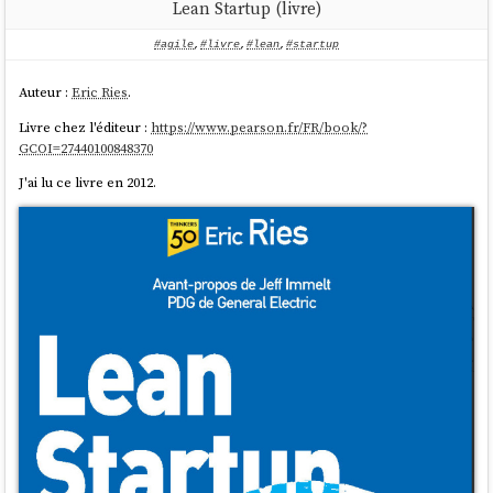
Lean Startup (livre)
#agile
,
#livre
,
#lean
,
#startup
Auteur :
Eric Ries
.
Livre chez l'éditeur :
https://www.pearson.fr/FR/book/?
GCOI=27440100848370
J'ai lu ce livre en 2012.
Voici la version texte de ce chapitre.
Quick Fixes Become Quicksand
You don't need to really understand that piece of code; it
seems, to work OK as is. Oh, but it just needs one small
tweak. Just add one to the result, and it works. Go ahead