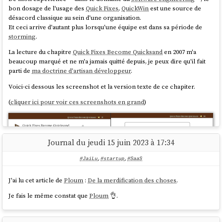
d'exercice de 9 500 €
bon dosage de l'usage des
Quick Fixes
,
QuickWin
est une source de
En mai 2029, Bob aurait dû déclarer aux impôts non pas 30 500 €,
désacord classique au sein d'une organisation.
mais 40 000 €.
Et ceci arrive d'autant plus lorsqu'une équipe est dans sa période de
storming
.
Lorsque mon ami m'a parlé de ce changement de loi, je pensais que
Bob devait payer des impôts sur les 9 500 € de gains dès février 2024.
La lecture du chapitre
Quick Fixes Become Quicksand
en 2007 m'a
Cependant, il s'avère que ce n'est pas le cas. Les impôts ne sont dus
beaucoup marqué et ne m'a jamais quitté depuis, je peux dire qu'il fait
qu'au moment où les titres sont apportés à la société qui rachète
parti de
ma doctrine d'artisan développeur
.
l'entreprise, c'est-à-dire lorsque
"la grosse entreprise"
acquiert les actions
Voici-ci dessous les screenshot et la version texte de ce chapiter.
de Bob. À ce moment-là, Bob a la possibilité de choisir de ne pas
réinvestir la totalité de la valeur de ses actions dans
"la grosse entreprise"
.
(
cliquer ici pour voir ces screenshots en grand
)
Finalement, je trouve cette modification de la règle fiscale moins
illogique que ce que j'avais initialement pensé.
Journal du jeudi 15 juin 2023 à 17:34
#JaiLu
,
#startup
,
#SaaS
J'ai lu cet article de
Ploum
:
De la merdification des choses
.
Je fais le même constat que
Ploum
👌.