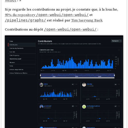
WebUI
? »
Si je regarde les contributions au projet, je constate que, à la louche,
95% du repository
et
/open-webui/open-webui/
est réalisé par
Tim Jaeryang Baek
.
/pipelines/graphs/
Contributions au dépôt
:
/open-webui/open-webui/