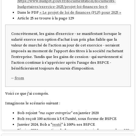
https://www.budget.gouv.fr/documentation/documents-
Tim a commencé depuis peu sa carrière professionnelle
, je
budgetaires/exercice-2025/projet-loi-finances-les-0
pense qu'il n'aurait pas de difficulté à trouver des missions entre
Dans le PDF
« Le projet de loi de finances (PLF) pour 2025 »
500 et 1000 € HT la journée.
Article 25 se trouve à la page 129
Le dépôt
Open WebUI
a reçu ses premiers commits le 1ᵉʳ
octobre 2023. Cela fait 20 mois de travail.
Si j'estime, 20 jours de travail par mois sans vacances, j'obtiens
Concrètement, les gains d'exercice - se manifestant lorsque le
400 jours de travail
salarié exerce son option d'achat à un prix plus faible que la
J'obtiens un coût total entre :
valeur de marché de l'action au jour de cet exercice - seraient
500 x 400 = 200 000 €
imposés au moment de l'apport des titres à la société rachetant
1000 x 400 = 400 000 €
l'entreprise. Tandis que les gains de cession - qui surviennent si
l'action continue à s'apprécier après l'usage des BSPCE -
Je tiens à préciser que ce montant n'a pas de lien avec une
valeur
bénéficieraient toujours du sursis d'imposition.
économique d'usage
, ni une
valeur d'échange
.
--
from
Comme on a pu le voir au début de cette note, ce projet a été
développé par une seule personne, réduisant considérablement les
"frais de couplage" (coûts liés à la coordination, communication et
Voici ce que j'ai compris.
synchronisation entre développeurs, management, recrutement…). Si
Imaginons le scénario suivant :
ce même projet avait été réalisé au sein d'une startup, son coût aurait
été d'un ordre de grandeur nettement supérieur. Selon mon
Bob rejoint
"ma super entreprise"
en janvier 2020
estimation, il aurait été multiplié par 50, voire davantage.
Bob reçoit 100 actions à 5 € l'unité, sous forme de BSPCE
Janvier 2024, Bob a "
vesté
" à 100% ses BSPCE
Février 2024, une action de
"ma super entreprise"
a pour valeur 100
€. Bob décide d'exercer son option d'achat de ses 100 actions.