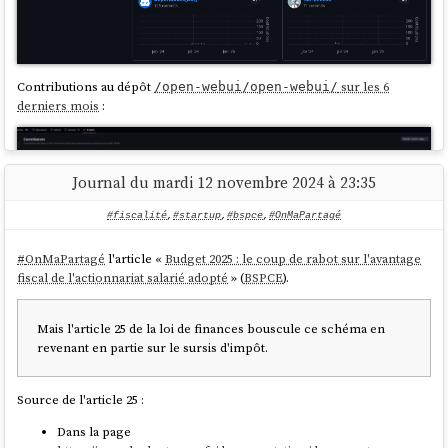
Contributions au dépôt
sur les 6
/open-webui/open-webui/
derniers mois
:
Journal du mardi 12 novembre 2024 à 23:35
#fiscalité
,
#startup
,
#bspce
,
#OnMaPartagé
#
OnMaPartagé
l'article «
Budget 2025 : le coup de rabot sur l'avantage
fiscal de l'actionnariat salarié adopté
» (
BSPCE
).
D'après
la section "People" de la page LinkedIn "Open WebUI"
,
James
Mais l'article 25 de la loi de finances bouscule ce schéma en
W.
semble être dédié et peut-être rémunéré pour travailler sur
revenant en partie sur le sursis d'impôt.
.
/open-webui/helm-charts/
Voici mon
estimation de Fermi
de calcul du coût de développement
Source de l'article 25 :
d'
Open WebUI
(seulement ce composant) :
Dans la page
Estimation du
taux journalier
de
Tim Jaeryang Baek
: bien que