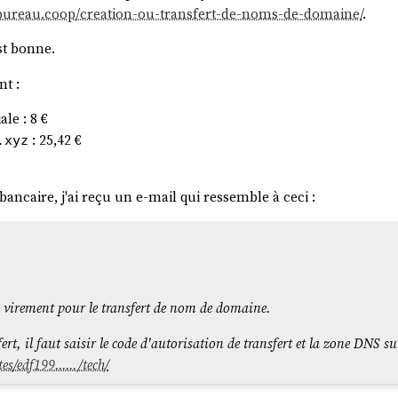
ebureau.coop/creation-ou-transfert-de-noms-de-domaine/
.
st bonne.
nt :
ale : 8 €
: 25,42 €
.xyz
ancaire, j'ai reçu un e-mail qui ressemble à ceci :
 virement pour le transfert de nom de domaine.
ert, il faut saisir le code d'autorisation de transfert et la zone DNS su
es/edf199....../tech/