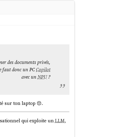
html
 sur "enregistrements dns"
ec.html?
yser des documents privés,
er toute coupure pendant
l me faut donc un PC
Copilot
ent parler.
avec un
NPU
?
Cordialement,
Arthur Vuillard
té sur ton laptop 😔.
sationnel qui exploite un
LLM
,
qui permet de configurer ses