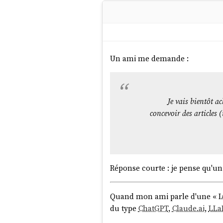
Voici quelques éléments 
désactiver le verroui
https://docs.gandi
récupérer le code :
h
récupérer la zone D
Un ami me demande :
puis sur "vue avancé
désactiver DNSSEC
highlight=dnssec#c
Je vais bientôt a
Une fois que la zone a ét
concevoir des articles 
le transfert, une fois que 
Réponse courte : je pense qu'u
Quand mon ami parle d'une « IA 
J'ai ensuite reçu un accès à
http
du type
ChatGPT
,
Claude.ai
,
LLa
DNS Record
du domaine.