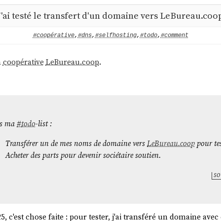
J'ai testé le transfert d'un domaine vers LeBureau.coo
#coopérative
,
#dns
,
#selfhosting
,
#todo
,
#comment
a
coopérative
LeBureau.coop
.
s ma
#
todo
-list :
Transférer un de mes noms de domaine vers
LeBureau.coop
pour tes
Acheter des parts pour devenir sociétaire soutien.
so
25, c'est chose faite : pour tester, j'ai transféré un domaine ave