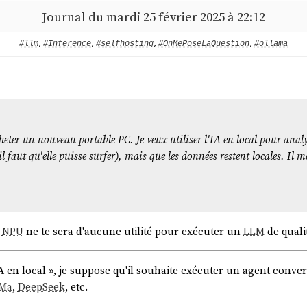
de documentation :
Journal du mardi 25 février 2025 à 22:12
llage de transfert :
.net/fr/noms_domaine/transfert_sortant/transfert_lock.html
#llm
,
#Inference
,
#selfhosting
,
#OnMePoseLaQuestion
,
#ollama
ttps://docs.gandi.net/fr/noms_domaine/transfert_sortant/auth_code.
NS : sur l'interface web de gandi, aller sur la page du domaine, puis
e", et c'est le contenu de la zone de texte
 :
https://docs.gandi.net/fr/noms_domaine/utilisateurs_avances/dnss
omment-installer-dnssec-sur-votre-nom-de-domaine-avec-livedns
cheter un nouveau portable PC. Je veux utiliser l'IA en local pour anal
é saisie, nous pourrons faire le changement de serveur DNS pour évit
(il faut qu'elle puisse surfer), mais que les données restent locales. I
c'est fait, le code d'autorisation servira à lancer le transfert à proprem
n
NPU
ne te sera d'aucune utilité pour exécuter un
LLM
de quali
en local », je suppose qu'il souhaite exécuter un agent conver
s://zones.lebureau.coop
qui est une instance
PowerDNS-Admin
Ma
,
DeepSeek
, etc.