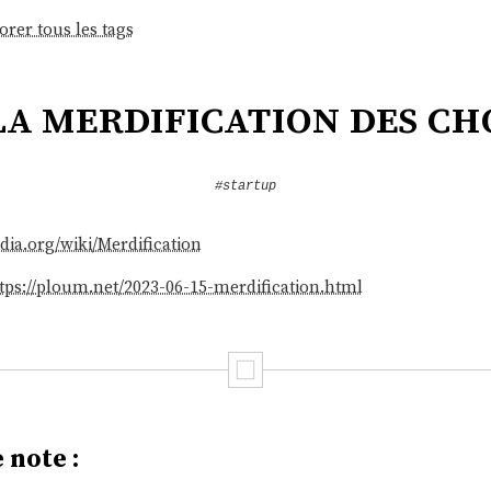
orer tous les tags
la merdification des ch
#startup
edia.org/wiki/Merdification
tps://ploum.net/2023-06-15-merdification.html
 note :