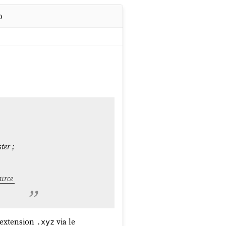
p
ter ;
urce
c extension
via le
.xyz