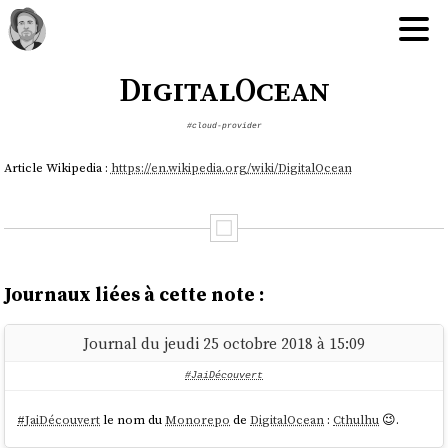
DigitalOcean
#cloud-provider
Article Wikipedia :
https://en.wikipedia.org/wiki/DigitalOcean
Journaux liées à cette note :
Journal du jeudi 25 octobre 2018 à 15:09
#JaiDécouvert
#
JaiDécouvert
le nom du
Monorepo
de
DigitalOcean
:
Cthulhu
😉.