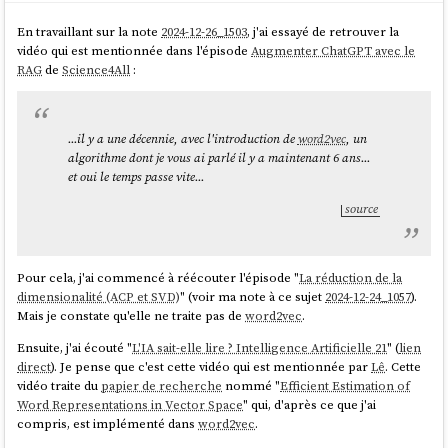
En travaillant sur la note
2024-12-26_1503
, j'ai essayé de retrouver la
vidéo qui est mentionnée dans l'épisode
Augmenter ChatGPT avec le
RAG
de
Science4All
:
...il y a une décennie, avec l'introduction de
word2vec
, un
algorithme dont je vous ai parlé il y a maintenant 6 ans...
et oui le temps passe vite...
source
Pour cela, j'ai commencé à réécouter l'épisode "
La réduction de la
dimensionalité (ACP et SVD)
" (voir ma note à ce sujet
2024-12-24_1057
).
Mais je constate qu'elle ne traite pas de
word2vec
.
Ensuite, j'ai écouté "
L'IA sait-elle lire ? Intelligence Artificielle 21
" (
lien
direct
). Je pense que c'est cette vidéo qui est mentionnée par
Lê
. Cette
vidéo traite du
papier de recherche
nommé "
Efficient Estimation of
Word Representations in Vector Space
" qui, d'après ce que j'ai
compris, est implémenté dans
word2vec
.