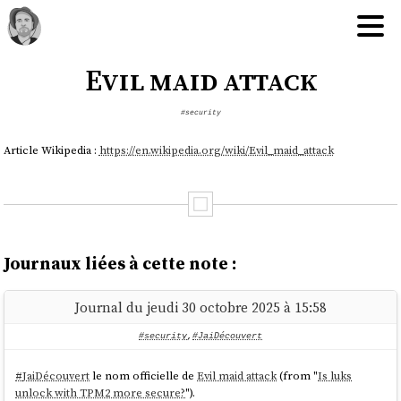
Evil maid attack
#security
Article Wikipedia :
https://en.wikipedia.org/wiki/Evil_maid_attack
Journaux liées à cette note :
Journal du jeudi 30 octobre 2025 à 15:58
#security
,
#JaiDécouvert
#
JaiDécouvert
le nom officielle de
Evil maid attack
(from "
Is luks
unlock with TPM2 more secure?
").