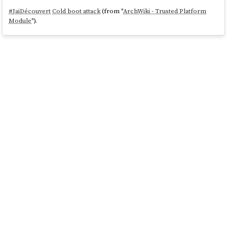
#
JaiDécouvert
Cold boot attack
(from "
ArchWiki - Trusted Platform
Module
").