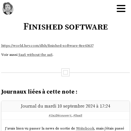
Finished software
https://world.hey.com/dhh/finished-software-8ee43637
Voir aussi
SaaS without the aaS
.
Journaux liées à cette note :
Journal du mardi 10 septembre 2024 à 17:24
#JaiDécouvert
,
#SaaS
J'avais bien vu passer la news de sortie de
Writebook
, mais j'étais passé