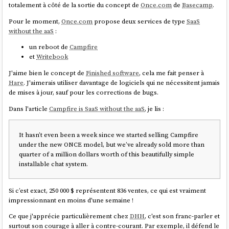
totalement à côté de la sortie du concept de
Once.com
de
Basecamp
.
Pour le moment,
Once.com
propose deux services de type
SaaS
without the aaS
:
un reboot de
Campfire
et
Writebook
J'aime bien le concept de
Finished software
, cela me fait penser à
Hare
. J'aimerais utiliser davantage de logiciels qui ne nécessitent jamais
de mises à jour, sauf pour les corrections de bugs.
Dans l'article
Campfire is SaaS without the aaS
, je lis :
It hasn’t even been a week since we started selling Campfire
under the new ONCE model, but we’ve already sold more than
quarter of a million dollars worth of this beautifully simple
installable chat system.
Si c’est exact, 250 000 $ représentent 836 ventes, ce qui est vraiment
impressionnant en moins d'une semaine !
Ce que j'apprécie particulièrement chez
DHH
, c'est son franc-parler et
surtout son courage à aller à contre-courant. Par exemple, il défend le