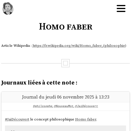
Homo faber
Article Wikipedia :
https://fr.wikipedia.org/wiki/Homo_faber_(philosophie)
Journaux liées à cette note :
Journal du jeudi 06 novembre 2025 à 13:23
#philosophe
,
#NouveauMot
,
#JaiDécouvert
#
JaiDécouvert
le concept philosophique
Homo faber
.