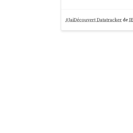
#
JaiDécouvert
Datatracker
de
I