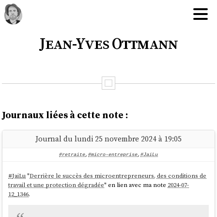
Jean-Yves Ottmann
Journaux liées à cette note :
Journal du lundi 25 novembre 2024 à 19:05
#retraite
,
#micro-entreprise
,
#JaiLu
#
JaiLu
"
Derrière le succès des microentrepreneurs, des conditions de
travail et une protection dégradée
" en lien avec ma note
2024-07-
12_1346
.