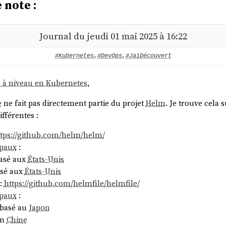
 note :
Journal du jeudi 01 mai 2025 à 16:22
#Kubernetes
,
#DevOps
,
#JaiDécouvert
e à niveau en Kubernetes.
e
ne fait pas directement partie du projet
Helm
. Je trouve cela 
ifférentes :
ttps://github.com/helm/helm/
ipaux
:
asé aux
États-Unis
sé aux
États-Unis
:
https://github.com/helmfile/helmfile/
ipaux
:
basé au
Japon
en
Chine