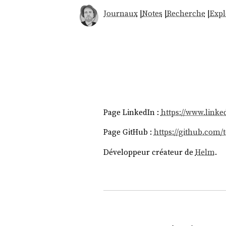
Journaux
|
Notes
|
Recherche
|
Expl
Page LinkedIn :
https://www.linke
Page GitHub :
https://github.com
Développeur créateur de
Helm
.