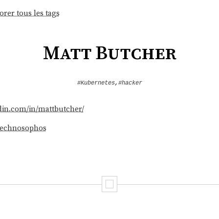
orer tous les tags
Matt Butcher
#Kubernetes
,
#hacker
din.com/in/mattbutcher/
/technosophos