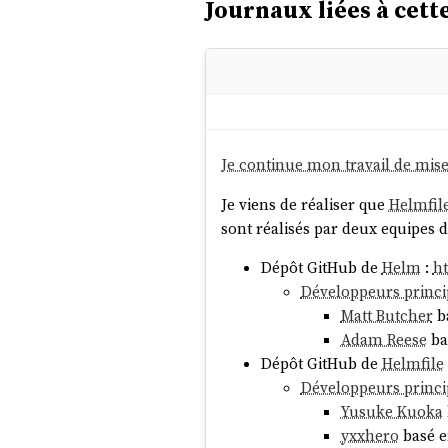
Journaux liées à cette
Je continue mon travail de mis
Je viens de réaliser que
Helmfil
sont réalisés par deux equipes d
Dépôt GitHub de
Helm
:
h
Développeurs princ
Matt Butcher
b
Adam Reese
ba
Dépôt GitHub de
Helmfile
Développeurs princ
Yusuke Kuoka
yxxhero
basé 