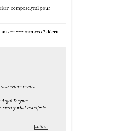
cker-compose.yml
pour
d au
use-case
numéro 2 décrit
astructure-related
re ArgoCD syncs.
s exactly what manifests
source