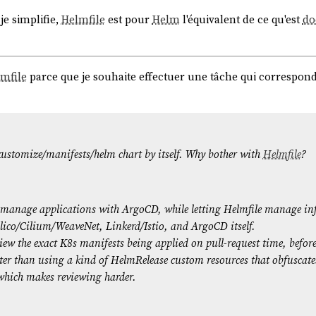
je simplifie,
Helmfile
est pour
Helm
l'équivalent de ce qu'est
do
mfile
parce que je souhaite effectuer une tâche qui correspon
kustomize/manifests/helm chart by itself. Why bother with
Helmfile
?
manage applications with ArgoCD, while letting Helmfile manage infr
lico/Cilium/WeaveNet, Linkerd/Istio, and ArgoCD itself.
ew the exact K8s manifests being applied on pull-request time, befo
tter than using a kind of HelmRelease custom resources that obfuscate
 which makes reviewing harder.