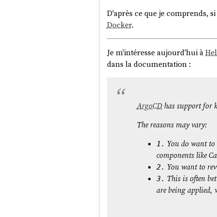
D'après ce que je comprends, si 
Docker
.
Je m'intéresse aujourd'hui à
Hel
dans la documentation :
ArgoCD
has support for 
The reasons may vary:
You do want to 
1.
components like Ca
You want to revi
2.
This is often be
3.
are being applied,