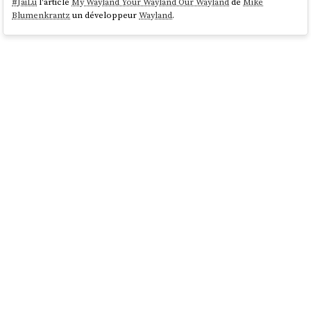
#
JaiLu
l'article
My Wayland Your Wayland Our Wayland
de
Mike
Blumenkrantz
un développeur
Wayland
.