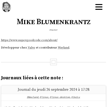
Mike Blumenkrantz
#hacker
https://www.supergoodcode.com/about/
Développeur chez
Valve
et contributeur
Wayland
.
Journaux liées à cette note :
Journal du jeudi 26 septembre 2024 à 17:28
#Wayland
,
#linux
,
#linux-desktop
,
#JaiLu