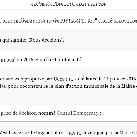
#vidéo
,
#JaiDécouvert
,
#livre
,
#closed
r la mutualisation - Congrès ADULLACT 2024
"
#
JaiDécouvert
De
n
qui signifie "Nous décidons".
ommencé
en 2016 et qu'il est plutôt actif.
ier site web propulsé par
Decidim
, a été lancé le 31 janvier 2016
lau
pour coconstruire le plan d'action municipale de la Mairie
e
prise de décision
nommé
Consul Democracy
:
'est basée sur le logiciel libre
Consul
, développé par la Mairie 