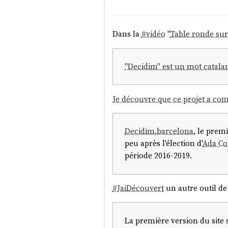
Dans la
#
vidéo
"
Table ronde su
"Decidim" est un mot catala
Je découvre que ce projet a c
Decidim.barcelona
, le prem
peu après l'élection d'
Ada Co
période 2016-2019.
#
JaiDécouvert
un autre outil d
La première version du site s