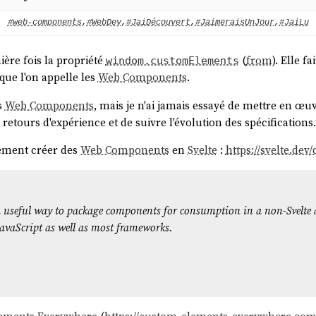
#web-components
,
#WebDev
,
#JaiDécouvert
,
#JaimeraisUnJour
,
#JaiLu
ière fois la propriété
(
from
). Elle f
windom.customElements
ue l'on appelle les
Web Components
.
s
Web Components
, mais je n'ai jamais essayé de mettre en œu
 retours d'expérience et de suivre l'évolution des spécifications.
lement créer des
Web Components
en
Svelte
:
https://svelte.de
 useful way to package components for consumption in a non-Svelte a
vaScript as well as most frameworks.