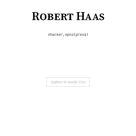
Robert Haas
#hacker
,
#postgresql
Quitter le mode Zen