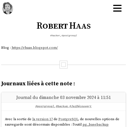
Robert Haas
#hacker
,
#postgresql
Blog :
https://rhaas.blogspot.com/
Journaux liées à cette note :
Journal du dimanche 03 novembre 2024 à 11:51
#postgresql
,
#backup
,
#JaiDécouvert
Avec la sortie de
la version 17
de
PostgreSQL
, de nouvelles options de
sauvegarde sont désormais disponibles : l'outil
pg_basebackup