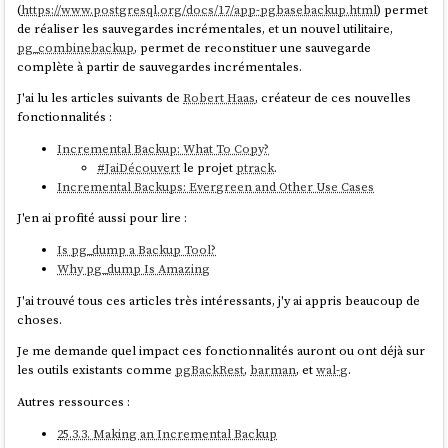
(
https://www.postgresql.org/docs/17/app-pgbasebackup.html
) permet
de réaliser les sauvegardes incrémentales, et un nouvel utilitaire,
pg_combinebackup
, permet de reconstituer une sauvegarde
complète à partir de sauvegardes incrémentales.
J'ai lu les articles suivants de
Robert Haas
, créateur de ces nouvelles
fonctionnalités :
Incremental Backup: What To Copy?
#
JaiDécouvert
le projet
ptrack
.
Incremental Backups: Evergreen and Other Use Cases
J'en ai profité aussi pour lire :
Is pg_dump a Backup Tool?
Why pg_dump Is Amazing
J'ai trouvé tous ces articles très intéressants, j'y ai appris beaucoup de
choses.
Je me demande quel impact ces fonctionnalités auront ou ont déjà sur
les outils existants comme
pgBackRest
,
barman
, et
wal-g
.
Autres ressources :
25.3.3. Making an Incremental Backup