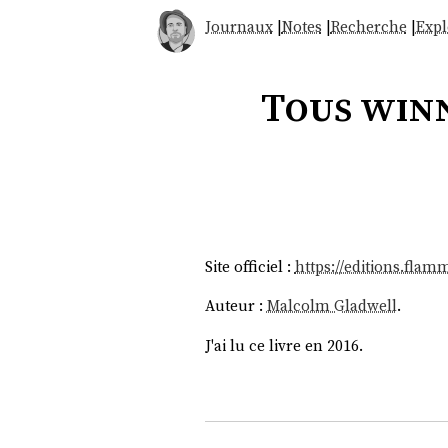
Journaux
|
Notes
|
Recherche
|
Expl
Tous winn
Site officiel :
https://editions.fla
Auteur :
Malcolm Gladwell
.
J'ai lu ce livre en 2016.