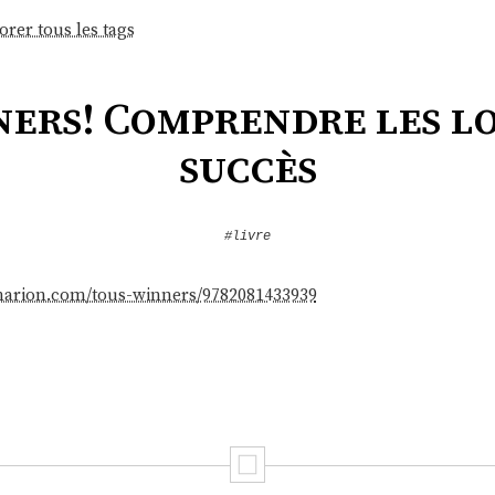
orer tous les tags
ers! Comprendre les l
succès
#livre
mmarion.com/tous-winners/9782081433939