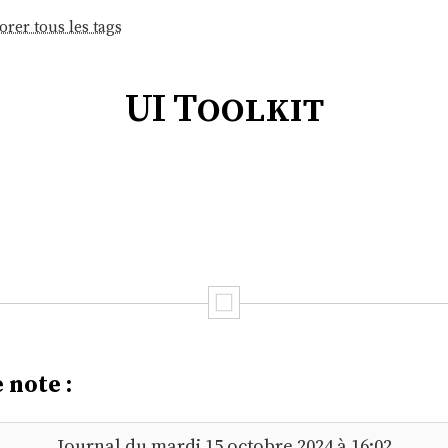
orer tous les tags
UI Toolkit
 note :
Journal du mardi 15 octobre 2024 à 16:02