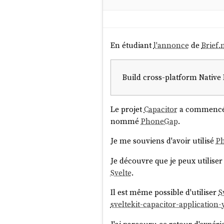
En étudiant
l'annonce
de
Brief
Build cross-platform Native 
Le projet
Capacitor
a commencé fi
nommé
PhoneGap
.
Je me souviens d'avoir utilisé
P
Je découvre que je peux utilise
Svelte
.
Il est même possible d'utiliser
S
sveltekit-capacitor-application-