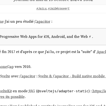
#JaiLu
,
#JaiDécouvert
.me
j'ai un peu étudié
Capacitor
:
Progressive Web Apps for iOS, Android, and the Web ⚡️ .
n 2017 et d'après ce que j'ai lu, ce projet est la "suite" d'
Apac
honeGap
vers 2010.
r
Svelte
avec
Capacitor
:
Svelte & Capacitor - Build native mobil
velteKit
en mode
SSG
(
) :
https://
@sveltejs/adapter-static
yes-its-possible
.