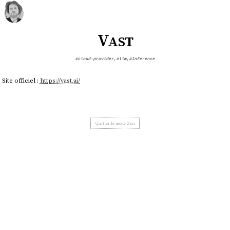
Vast
#cloud-provider
,
#llm
,
#Inference
Site officiel :
https://vast.ai/
Quitter le mode Zen