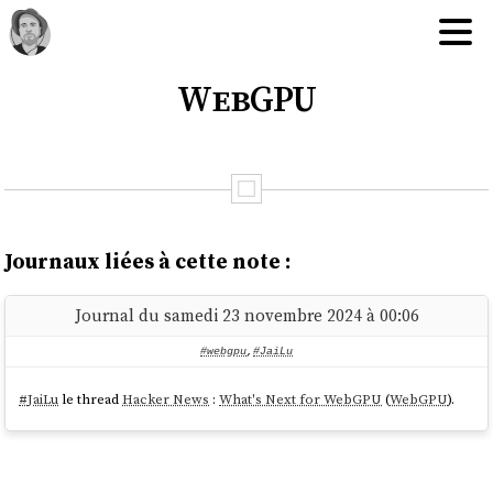
WebGPU
Journaux liées à cette note :
Journal du samedi 23 novembre 2024 à 00:06
#webgpu
,
#JaiLu
#
JaiLu
le thread
Hacker News
:
What's Next for WebGPU
(
WebGPU
).