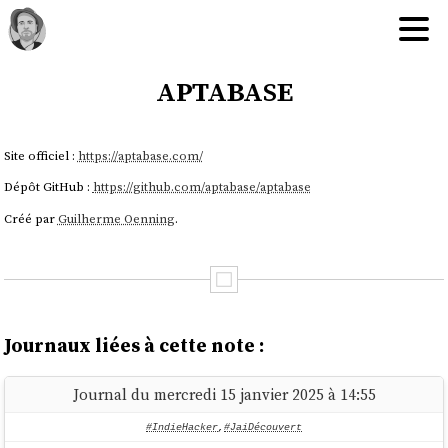
aptabase
Site officiel :
https://aptabase.com/
Dépôt GitHub :
https://github.com/aptabase/aptabase
Créé par
Guilherme Oenning
.
Journaux liées à cette note :
Journal du mercredi 15 janvier 2025 à 14:55
#IndieHacker
,
#JaiDécouvert