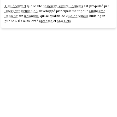
#
JaiDécouvert
que le site
Scaleway Feature Requests
est propulsé par
Fiber
(
https://fider.io/
), développé principalement pour
Guilherme
Oenning
, un
irelandais
, qui se qualifie de «
Solopreneur
building in
public ». Il a aussi créé
aptabase
et
SEO Gets
.