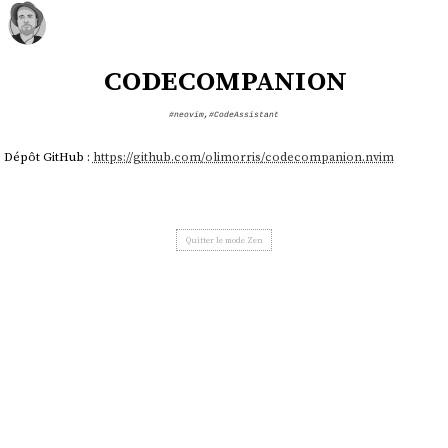
codecompanion
#neovim
,
#CodeAssistant
Dépôt GitHub :
https://github.com/olimorris/codecompanion.nvim
Quitter le mode Zen