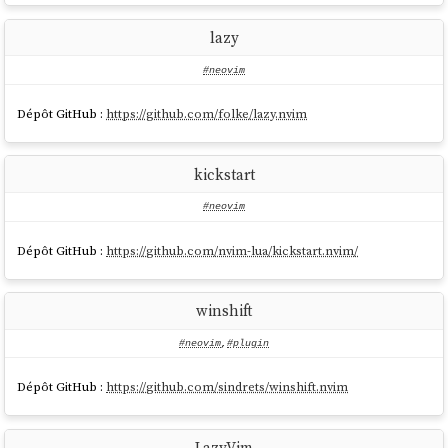
lazy
#neovim
Dépôt GitHub :
https://github.com/folke/lazy.nvim
kickstart
#neovim
Dépôt GitHub :
https://github.com/nvim-lua/kickstart.nvim/
winshift
#neovim
,
#plugin
Dépôt GitHub :
https://github.com/sindrets/winshift.nvim
LazyVim