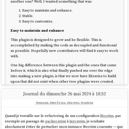
another one? Well, I wanted something that was:
Easy to maintain and enhance.
Stable.
Easy to customize.
Easy to maintain and enhance
This plugin is designed to grow and be flexible. This is
accomplished by making the code as decoupled and functional
as possible. Hopefully new contributors will find it easy to work
with.
One big difference between this plugin and the ones that came
before it, which is also what finally pushed me over the edge
into making a new plugin, is that we now have libraries to build
upon that did not exist when other tree plugins were created.
Most notably, nui.nvim and plenary.nvm. Building upon shared
libraries will go a long way in making neo-tree easy to maintain.
Journal du dimanche 26 mai 2024 à 10:52
#neovim
,
#dotfiles
,
#direnv
,
#coding
En lisant ces paragraphes, je pense comprendre que
neo-tree.nvim
a été
créé après et en s'inspirant de
nvim-tree.lua
. Je suppose qu'il est plus
Quand je travaille sur le refactoring de ma configuration
Neovim
, par
moderne 🤔.
exemple un passage de
packer.nvim
à
lazy.nvim
, je souhaite
absolument éviter de perturber mon instance Neovim courante — que