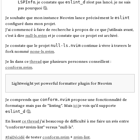
, je constate que
n'est pas lancé, je ne sais
LSPInfo
eslint_d
pas pourquoi 🤔.
Je souhaite que mon instance Neovim lance précisément le
eslint
configuré dans mon projet.
J'ai commencé à faire de recherche à propos de ce que j'utilisais avant,
c'est à dire
null-ls.nvim
et je constate que ce projet est archivé.
Je constate que le projet
continue à vivre à travers le
null-ls.nvim
fork nommé
none-ls.nvim
.
Je lis dans ce
thread
que plusieurs personnes conseillent :
conform.nvim
.
Lightweight yet powerful formatter plugin for Neovim
Je comprends que
propose une fonctionnalité de
conform.nvim
formatage mais pas de "linting". Mais
ici
je vois qu'il supporte
🤔.
eslint_d
En lisant
ce thread
j'ai beaucoup de difficulté à me faire un avis entre
"conform+mvim-lint" versus "null-ls".
#
JaiDécidé
de tester
conform.nvim
+
nvim-lint
.