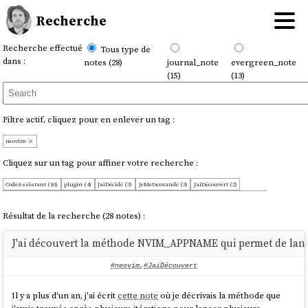
Recherche
Recherche effectué
Tous type de
dans :
notes (28)
journal_note
evergreen_note
(15)
(13)
Filtre actif, cliquez pour en enlever un tag :
neovim
Cliquez sur un tag pour affiner votre recherche :
CodeAssistant (10)
plugin (4)
JaiDécidé (3)
JeMeDemande (3)
JaiDécouvert (2)
artificial-intelligence (2)
dotfiles (2)
git (2)
JaimeraisUnJour (1)
JeSouhaite (1)
L11 (1)
OnMaPartagé (1)
aide-mémoire (1)
coding (1)
desktop (1)
direnv (1)
intentions (1)
iteration (1)
Résultat de la recherche (28 notes) :
mémento (1)
mémo (1)
projet (1)
J'ai découvert la méthode NVIM_APPNAME qui permet de lanc
#neovim
,
#JaiDécouvert
Il y a plus d'un an, j'ai écrit
cette note
où je décrivais la méthode que