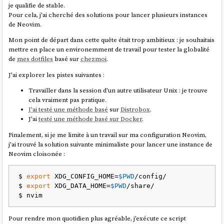
En 2022 une discussion a eu lieu pour merger les plugins
neo-tree.nvim
je qualifie de stable.
et
nvim-tree.lua
, les échanges entre les auteurs étaient chaleureux et
Pour cela, j'ai cherché des solutions pour lancer plusieurs instances
constructif. Après beaucoup d'hésitation, la fusion ne s'est pas faite.
de Neovim.
Mon point de départ dans cette quête était trop ambitieux : je souhaitais
Le créateur de
neo-tree.nvim
explique dans une issue
nvim-tree.lua
mettre en place un environemment de travail pour tester la globalité
pourquoi il a créé
neo-tree.nvim
.
de
mes dotfiles
basé sur
chezmoi
.
J'ai explorer les pistes suivantes :
L'auteur de
nvim-tree.lua
dit :
Travailler dans la session d'un autre utilisateur Unix : je trouve
cela vraiment pas pratique.
neo-tree as you said is more modular, leaning towards power
J'ai testé une méthode basé
sur
Distrobox
.
users. (
from
)
J'ai
testé une méthode basé sur Docker
.
Finalement, si je me limite à un travail sur ma configuration Neovim,
j'ai trouvé la solution suivante minimaliste pour lancer une instance de
Je lis
ici
:
Neovim cloisonée :
NvimTree is faster (if performance matters to you...)
$ 
export
 XDG_CONFIG_HOME=
$PWD
/config/

$ 
export
 XDG_DATA_HOME=
$PWD
/share/

et
ici
Pour rendre mon quotidien plus agréable, j'exécute ce script