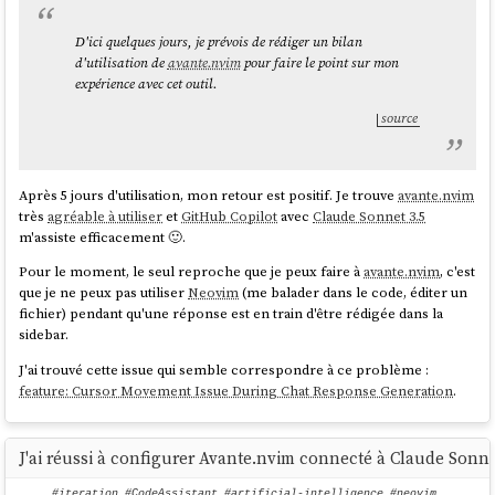
D'ici quelques jours, je prévois de rédiger un bilan
d'utilisation de
avante.nvim
pour faire le point sur mon
expérience avec cet outil.
source
Après 5 jours d'utilisation, mon retour est positif. Je trouve
avante.nvim
très
agréable à utiliser
et
GitHub Copilot
avec
Claude Sonnet 3.5
m'assiste efficacement 🙂.
Pour le moment, le seul reproche que je peux faire à
avante.nvim
, c'est
que je ne peux pas utiliser
Neovim
(me balader dans le code, éditer un
fichier) pendant qu'une réponse est en train d'être rédigée dans la
sidebar.
J'ai trouvé cette issue qui semble correspondre à ce problème :
feature: Cursor Movement Issue During Chat Response Generation
.
J'ai réussi à configurer Avante.nvim connecté à Claude Sonnet
#iteration
,
#CodeAssistant
,
#artificial-intelligence
,
#neovim
,