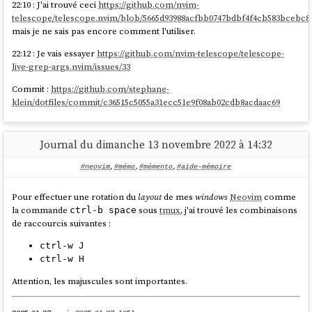
22:10 : J'ai trouvé ceci
https://github.com/nvim-
2025-11-28 : j'ai publié le playground suivant basé sur la méthode décrite
telescope/telescope.nvim/blob/5665d93988acfbb0747bdbf4f4cb583bcebc893
dans cette note
https://github.com/stephane-klein/neovim-playground
mais je ne sais pas encore comment l'utiliser.
22:12 : Je vais essayer
https://github.com/nvim-telescope/telescope-
live-grep-args.nvim/issues/33
Commit :
https://github.com/stephane-
klein/dotfiles/commit/c36515c5055a31ecc51e9f08ab02cdb8acdaac69
Journal du dimanche 13 novembre 2022 à 14:32
#neovim
,
#mémo
,
#mémento
,
#aide-mémoire
Pour effectuer une rotation du
layout
de mes
windows
Neovim
comme
la commande
sous
tmux
, j'ai trouvé les combinaisons
ctrl-b space
de raccourcis suivantes :
ctrl-w J
ctrl-w H
Attention, les majuscules sont importantes.