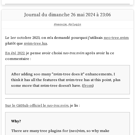
Après 1h de difficulté avec
nvim-lint
.,
#
JaiDécidé
par pragmatisme
Journal du dimanche 26 mai 2024 à 23:06
d'utiliser
none-ls.nvim
.
#neovim
,
#plugin
https://github.com/stephane-
klein/dotfiles/commit/dc781db2deefaefe0d96d6160baf0d05eae39812
Le 1er octobre 2023, on m'a demandé pourquoi j'utilisais
neo-tree.nvim
plutôt que
nvim-tree.lua
.
En été 2022
, je pense avoir choisi
neo-tree.nvim
après avoir lu ce
commentaire :
After adding soo many "nvim-tree does it" enhancements, I
think it has all the features that nvim-tree has at this point, plus
some more that nvim-tree doesn't have. (
from
)
Sur le GitHub officiel le
neo-tree.nvim
, je lis :
Why?
There are many tree plugins for (neo)vim, so why make