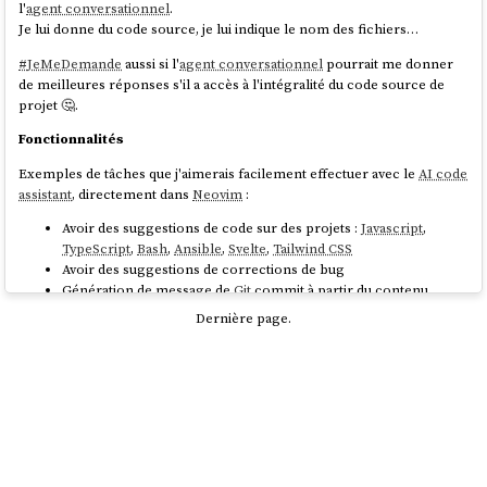
l'
agent conversationnel
.
Je lui donne du code source, je lui indique le nom des fichiers…
#
JeMeDemande
aussi si l'
agent conversationnel
pourrait me donner
de meilleures réponses s'il a accès à l'intégralité du code source de
projet 🤔.
Fonctionnalités
Exemples de tâches que j'aimerais facilement effectuer avec le
AI code
assistant
, directement dans
Neovim
:
Avoir des suggestions de code sur des projets :
Javascript
,
TypeScript
,
Bash
,
Ansible
,
Svelte
,
Tailwind CSS
Avoir des suggestions de corrections de bug
Génération de message de
Git
commit à partir du contenu
modifié et d'une explication du commit que j'aurais rédigé en
Dernière page.
français
Suggestion / correction de documentation en
Markdown
, en
anglais et français
Suggestion de namming de variables
Suggestion de refactoring
Me donner les explications macro ou micro d'un projet
Correction de fautes d'orthographe et de grammaire en
français et anglais