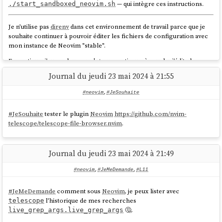
I've used nvim-tree for years and switched to neo-tree a while
— qui intègre ces instructions.
./start_sandboxed_neovim.sh
ago to try it out. At first I thought the buffers and git feature are
cool, but then I barely used them, because I already have lazygit
Je n'utilise pas
direnv
dans cet environnement de travail parce que je
and telescope for that. Also neo-tree is considerably slower
souhaite continuer à pouvoir éditer les fichiers de configuration avec
and was quite buggy for me. So I switched back to nvim-tree,
mon instance de Neovim "stable".
honestly think it's just better.
En pratique, j'ouvre deux
panels
tmux
verticaux, à gauche j'édite la
configuration avec mon instance Neovim
stable
et à droite je lance
Journal du jeudi 23 mai 2024 à 21:55
l'instance Neovim cloisonée.
Après avoir comparé la documentation de
neo-tree.nvim
avec celle de
nvim-tree.lua
, je constate :
#neovim
,
#JeSouhaite
Les deux plugins supportent un mode "
netrw or vinegar
".
#
JeSouhaite
tester le plugin
Neovim
https://github.com/nvim-
Les deux plugins supportent un mode "floating window".
telescope/telescope-file-browser.nvim
.
neo-tree.nvim
propose une fonctionnalité de
fuzzy_finder
que je
n'ai pas trouvée dans
nvim-tree.lua
.
J'ai une petite préférence pour
les choix de key mapping
de
Journal du jeudi 23 mai 2024 à 21:49
neo-tree.nvim
mais c'est un avis subjectif, sans doute basé sur
mon habitude.
#neovim
,
#JeMeDemande
,
#L11
En conclusion, je pense qu'il n'y pas d'argument frappant en faveur de
#
JeMeDemande
comment sous
Neovim
, je peux lister avec
l'un de ces deux plugins.
l'historique de mes recherches
telescope
🤔.
live_grep_args.live_grep_args