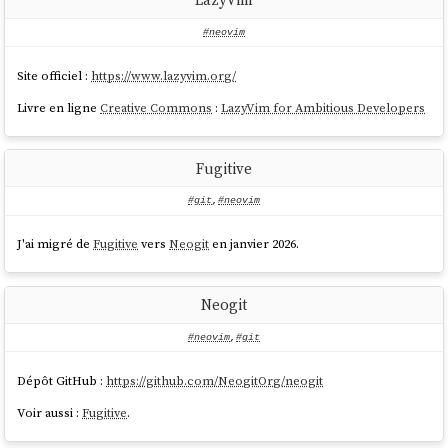
#neovim
Site officiel :
https://www.lazyvim.org/
Livre en ligne
Creative Commons
:
LazyVim for Ambitious Developers
Fugitive
#git
,
#neovim
J'ai migré de
Fugitive
vers
Neogit
en janvier 2026.
Neogit
#neovim
,
#git
Dépôt GitHub :
https://github.com/NeogitOrg/neogit
Voir aussi :
Fugitive
.