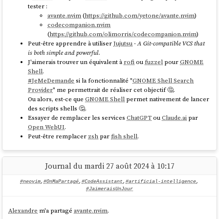
tester :
Après installation des plugins (
), il faut lancer
Lazy sync
:Copilot
avante.nvim
(
https://github.com/yetone/avante.nvim
)
pour initialiser l'accès à votre instance de
GitHub Copilot
. C'est
auth
codecompanion.nvim
très simple, il suffit de suivre les instructions à l'écran.
(
https://github.com/olimorris/codecompanion.nvim
)
Peut-être apprendre à utiliser
Jujutsu
-
A Git-compatible VCS that
Pour le moment, j'ai uniquement fait un test de commentaire d'un
is both simple and powerful
.
script : « Est-ce que ce script contient des erreurs ? » :
J'aimerais trouver un équivalent à
rofi
ou
fuzzel
pour
GNOME
Shell
.
#
JeMeDemande
si la fonctionnalité "
GNOME Shell Search
Provider
" me permettrait de réaliser cet objectif 🤔.
Ou alors, est-ce que
GNOME Shell
permet nativement de lancer
des scripts shells 🤔.
Essayer de remplacer les services
ChatGPT
ou
Claude.ai
par
Open WebUI
.
Peut-être remplacer
zsh
par
fish shell
.
Journal du mardi 27 août 2024 à 10:17
#neovim
,
#OnMaPartagé
,
#CodeAssistant
,
#artificial-intelligence
,
#JaimeraisUnJour
J'ai ensuite tenté de consulter mon rapport d'utilisation de GitHub
Copilot pour vérifier l'état de mes quotas, mais je n'ai pas réussi à
trouver ces informations :
Alexandre
m'a partagé
avante.nvim
.