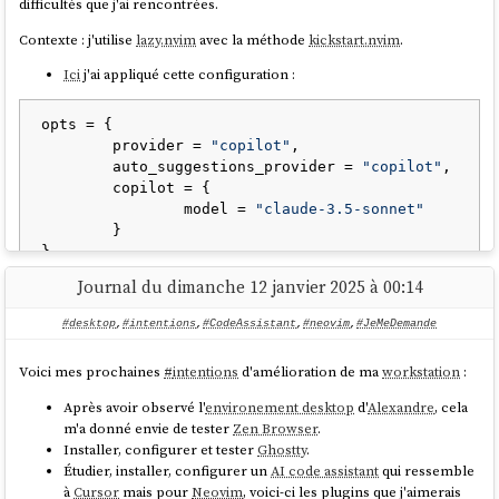
difficultés que j'ai rencontrées.
Contexte : j'utilise
lazy.nvim
avec la méthode
kickstart.nvim
.
Ici
j'ai appliqué cette configuration :
opts = {

	provider = 
"copilot"
,

	auto_suggestions_provider = 
"copilot"
,

	copilot = {

		model = 
"claude-3.5-sonnet"
	}

Journal du dimanche 12 janvier 2025 à 00:14
Ce commentaire
n'indique pas explicitement que je devais
ajouter
ici
cette initialisation de
copilot.lua
:
#desktop
,
#intentions
,
#CodeAssistant
,
#neovim
,
#JeMeDemande
Voici mes prochaines
#
intentions
d'amélioration de ma
workstation
:
{

"zbirenbaum/copilot.lua"
,

Après avoir observé l'
environement desktop
d'
Alexandre
, cela
config
 = 
function
()
m'a donné envie de tester
Zen Browser
.
require
(
"copilot"
).setup({})

Installer, configurer et tester
Ghostty
.
end
Étudier, installer, configurer un
AI code assistant
qui ressemble
à
Cursor
mais pour
Neovim
, voici-ci les plugins que j'aimerais