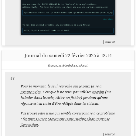
source
Journal du samedi 22 février 2025 à 18:14
Cette fonctionnalité a été ajoutée dans la
version 0.9.0
d'avril 2023, suite
#neovim
,
#CodeAssistant
à une demande d'utilisateurs qui avaient le même besoin que moi,
décrite dans cette issue :
: isolated configuration
NVIM_APPNAME
profiles
Pour le moment, le seul reproche que je peux faire à
Dans cette documentation,
#
JaiDécouvert
comment lancer une
avante.nvim
, c'est que je ne peux pas utiliser
Neovim
(me
application dans un namespace
cgroups
:
balader dans le code, éditer un fichier) pendant qu'une
réponse est en train d'être rédigée dans la sidebar.
$ systemd-run --user -qt -p PrivateUsers=yes -
J'ai trouvé cette issue qui semble correspondre à ce problème
p 
:
feature: Cursor Movement Issue During Chat Response
BindPaths=/home/user/profile_xy:/home/user/.co
Generation
.
source